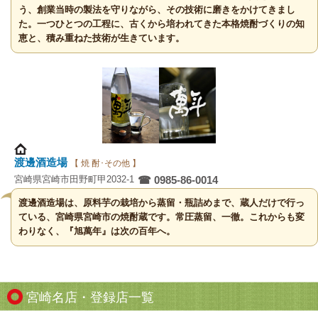
う、創業当時の製法を守りながら、その技術に磨きをかけてきまし
た。一つひとつの工程に、古くから培われてきた本格焼酎づくりの知
恵と、積み重ねた技術が生きています。
渡邊酒造場
【 焼 酎･その他 】
宮崎県宮崎市田野町甲2032-1
☎ 0985-86-0014
渡邊酒造場は、原料芋の栽培から蒸留・瓶詰めまで、蔵人だけで行っ
ている、宮崎県宮崎市の焼酎蔵です。常圧蒸留、一徹。これからも変
わりなく、『旭萬年』は次の百年へ。
宮崎名店・登録店一覧