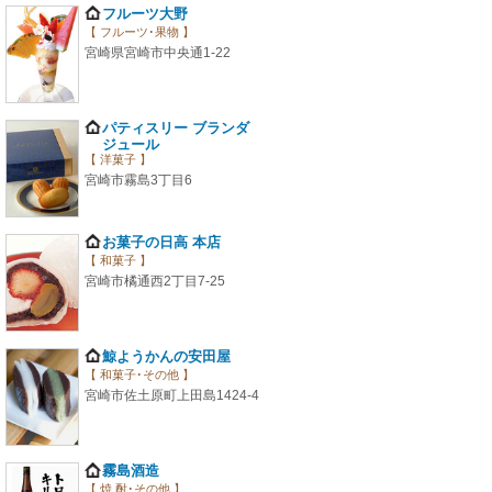
フルーツ大野
【 フルーツ･果物 】
宮崎県宮崎市中央通1-22
パティスリー ブランダ
ジュール
【 洋菓子 】
宮崎市霧島3丁目6
お菓子の日高 本店
【 和菓子 】
宮崎市橘通西2丁目7-25
鯨ようかんの安田屋
【 和菓子･その他 】
宮崎市佐土原町上田島1424-4
霧島酒造
【 焼 酎･その他 】