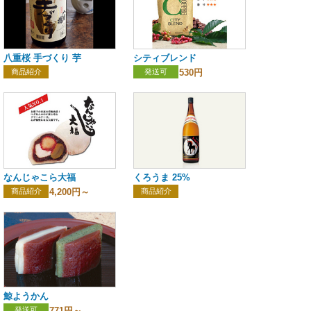
八重桜 手づくり 芋
シティブレンド
商品紹介
発送可
530円
なんじゃこら大福
くろうま 25%
商品紹介
4,200円～
商品紹介
鯨ようかん
発送可
771円～