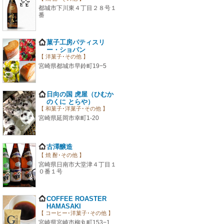
都城市下川東４丁目２８号１
番
菓子工房パティスリ
ー・ショパン
【 洋菓子･その他 】
宮崎県都城市早鈴町19−5
日向の国 虎屋（ひむか
のくに とらや）
【 和菓子･洋菓子･その他 】
宮崎県延岡市幸町1-20
古澤醸造
【 焼 酎･その他 】
宮崎県日南市大堂津４丁目１
０番１号
COFFEE ROASTER
HAMASAKI
【 コーヒー･洋菓子･その他 】
宮崎県宮崎市柳丸町153−1