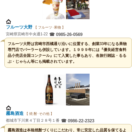
フルーツ大野
【 フルーツ･果物 】
宮崎県宮崎市中央通1-22
☎ 0985-26-0569
フルーツ大野は宮崎市西橘通り沿いに位置する、創業33年になる果物
専門店でパーラーも併設しています。１９９９年には『優良経営食料
品小売店全国コンクール』にて入賞した事もあり、各旅行雑誌・るる
ぶ・じゃらん等にも掲載されています。
霧島酒造
【 焼 酎･その他 】
都城市下川東４丁目２８号１番
☎ 0986-22-2323
霧島酒造は本格焼酎づくりにこだわり、常に安定した品質を保てるよ