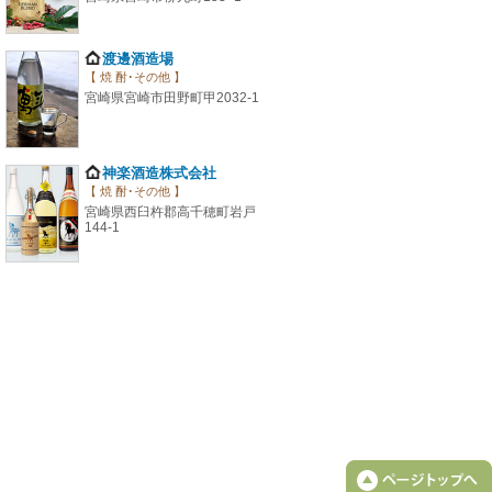
渡邊酒造場
【 焼 酎･その他 】
宮崎県宮崎市田野町甲2032-1
神楽酒造株式会社
【 焼 酎･その他 】
宮崎県西臼杵郡高千穂町岩戸
144-1