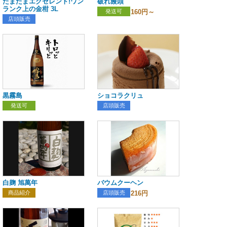
たまたまエクセレント!ワン
破れ饅頭
ランク上の金柑 3L
発送可
160円～
店頭販売
黒霧島
ショコラクリュ
発送可
店頭販売
白麹 旭萬年
バウムクーヘン
商品紹介
店頭販売
216円