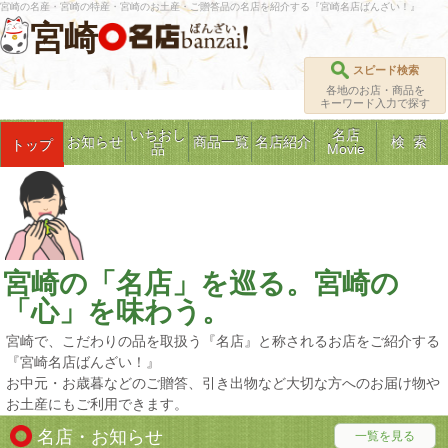
宮崎の名産・宮崎の特産・宮崎のお土産・ご贈答品の名店を紹介する『宮崎名店ばんざい！』
宮崎
スピード検索
各地のお店・商品を
キーワード入力で探す
いちおし
名店
お知らせ
商品一覧
名店紹介
検 索
トップ
品
Movie
宮崎の「名店」を巡る。宮崎の
「心」を味わう。
宮崎で、こだわりの品を取扱う『名店』と称されるお店をご紹介する
『宮崎名店ばんざい！』
お中元・お歳暮などのご贈答、引き出物など大切な方へのお届け物や
お土産にもご利用できます。
名店・お知らせ
一覧を見る