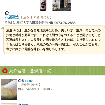
八鹿酒造
【 焼 酎･日本酒･その他 】
玖珠郡九重町大字右田3364番地
☎ 0973-76-2888
酒造りには、豊かな自然環境をはじめ、美しい水、空気、そして人の
技術と精神が必要です。これは人間の心をつくることと同じであると
私達は考えます。より美しい酒を造ろうとすれば、より美しい心をつ
くらねばなりません。八鹿の酒の一滴一滴には、そんな心がこもり、
豊かに静かに芳醇な味わいを醸し出します。
大分名店・登録店一覧
B-speak
【 洋菓子･その他 】
由布市湯布院町川上3040-2