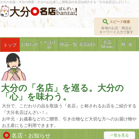
大分の名産・大分の特産・大分のお土産・ご贈答品の名店を紹介する『大分名店ばんざい！』
大分
スピード検索
各地のお店・商品を
キーワード入力で探す
いちおし
名店
お知らせ
商品一覧
名店紹介
検 索
トップ
品
Movie
大分の「名店」を巡る。大分の
「心」を味わう。
大分で、こだわりの品を取扱う『名店』と称されるお店をご紹介する
『大分名店ばんざい！』
お中元・お歳暮などのご贈答、引き出物など大切な方へのお届け物や
お土産にもご利用できます。
名店・お知らせ
一覧を見る