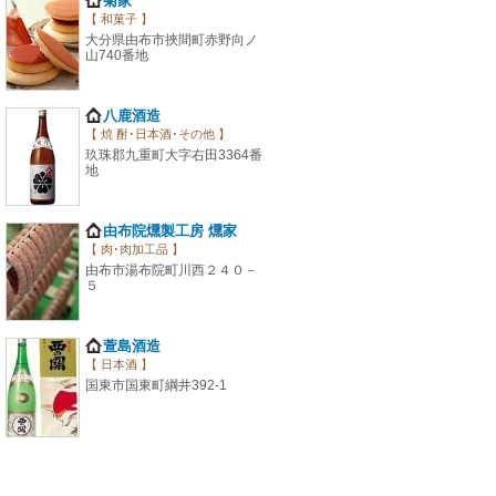
菊家
【 和菓子 】
大分県由布市挾間町赤野向ノ
山740番地
八鹿酒造
【 焼 酎･日本酒･その他 】
玖珠郡九重町大字右田3364番
地
由布院燻製工房 燻家
【 肉･肉加工品 】
由布市湯布院町川西２４０－
５
萱島酒造
【 日本酒 】
国東市国東町綱井392-1