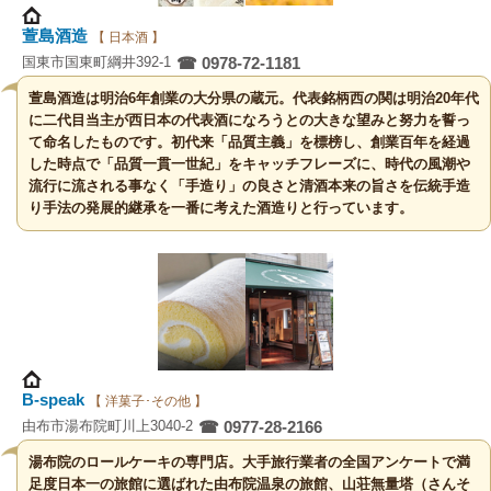
萱島酒造
【 日本酒 】
国東市国東町綱井392-1
☎ 0978-72-1181
萱島酒造は明治6年創業の大分県の蔵元。代表銘柄西の関は明治20年代
に二代目当主が西日本の代表酒になろうとの大きな望みと努力を誓っ
て命名したものです。初代来「品質主義」を標榜し、創業百年を経過
した時点で「品質一貫一世紀」をキャッチフレーズに、時代の風潮や
流行に流される事なく「手造り」の良さと清酒本来の旨さを伝統手造
り手法の発展的継承を一番に考えた酒造りと行っています。
B-speak
【 洋菓子･その他 】
由布市湯布院町川上3040-2
☎ 0977-28-2166
湯布院のロールケーキの専門店。大手旅行業者の全国アンケートで満
足度日本一の旅館に選ばれた由布院温泉の旅館、山荘無量塔（さんそ