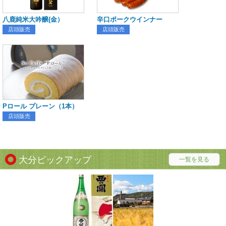
八鹿純米大吟醸(金）
辛口ポークウインナー
店頭販売
店頭販売
Pロール プレーン（1本）
店頭販売
大分ピックアップ
一覧を見る