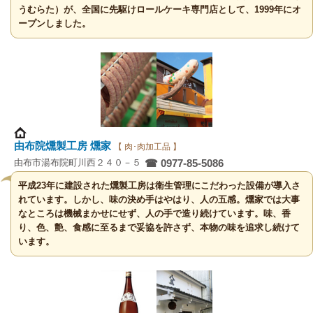
うむらた）が、全国に先駆けロールケーキ専門店として、1999年にオ
ープンしました。
由布院燻製工房 燻家
【 肉･肉加工品 】
由布市湯布院町川西２４０－５
☎ 0977-85-5086
平成23年に建設された燻製工房は衛生管理にこだわった設備が導入さ
れています。しかし、味の決め手はやはり、人の五感。燻家では大事
なところは機械まかせにせず、人の手で造り続けています。味、香
り、色、艶、食感に至るまで妥協を許さず、本物の味を追求し続けて
います。