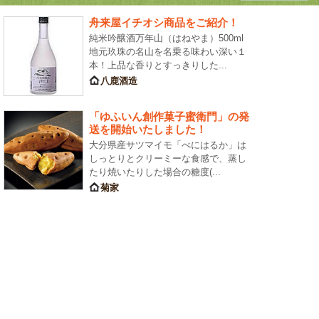
舟来屋イチオシ商品をご紹介！
純米吟醸酒万年山（はねやま）500ml
地元玖珠の名山を名乗る味わい深い１
本！上品な香りとすっきりした...
八鹿酒造
「ゆふいん創作菓子蜜衛門」の発
送を開始いたしました！
大分県産サツマイモ「べにはるか」は
しっとりとクリーミーな食感で、蒸し
たり焼いたりした場合の糖度(...
菊家