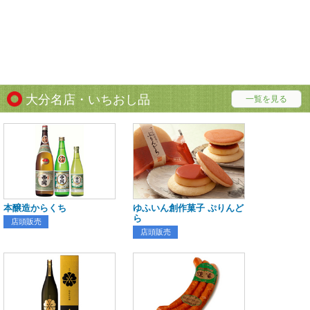
大分名店・いちおし品
一覧を見る
本醸造からくち
ゆふいん創作菓子 ぷりんど
ら
店頭販売
店頭販売