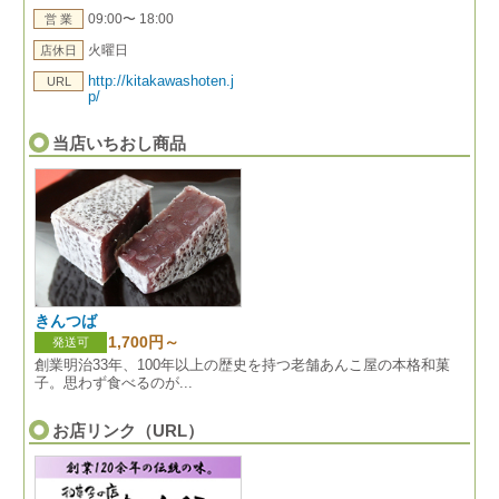
09:00〜 18:00
営 業
火曜日
店休日
http://kitakawashoten.j
URL
p/
当店いちおし商品
きんつば
1,700円～
発送可
創業明治33年、100年以上の歴史を持つ老舗あんこ屋の本格和菓
子。思わず食べるのが...
お店リンク（URL）