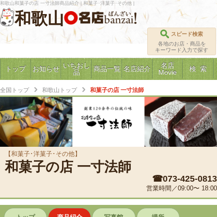
和歌山和菓子の店 一寸法師商品紹介 | 和菓子･洋菓子･その他 |
和歌山
スピード検索
各地のお店・商品を
キーワード入力で探す
いちおし
名店
トップ
お知らせ
商品一覧
名店紹介
検 索
品
Movie
全国トップ
和歌山トップ
和菓子の店 一寸法師
【和菓子･洋菓子･その他】
和菓子の店 一寸法師
☎073-425-0813
営業時間／09:00〜 18:00