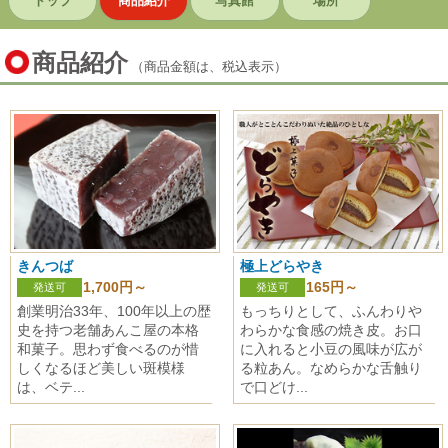
トップ
商品紹介
写真館
場所
商品紹介
（商品金額は、税込表示）
きんつば
極上どらやき
1,700円～
165円～
発送可
発送可
創業明治33年、100年以上の歴
もっちりとして、ふんわりや
史を持つ老舗あんこ屋の本格
わらかな食感の焼き皮。お口
和菓子。思わず食べるのが惜
に入れると小豆の風味が広が
しくなるほど美しい斑模様
る粒あん。なめらかな舌触り
は、ベテ...
で口どけ...