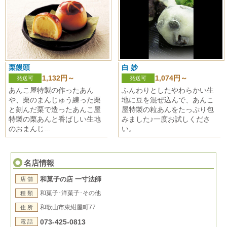
栗饅頭
白 妙
1,132円～
1,074円～
発送可
発送可
あんこ屋特製の作ったあん
ふんわりとしたやわらかい生
や、栗のまんじゅう練った栗
地に豆を混ぜ込んで、あんこ
と刻んだ栗で造ったあんこ屋
屋特製の粒あんをたっぷり包
特製の栗あんと香ばしい生地
みました♪一度お試しくださ
のおまんじ...
い。
名店情報
和菓子の店 一寸法師
店 舗
和菓子･洋菓子･その他
種 類
和歌山市東紺屋町77
住 所
073-425-0813
電 話