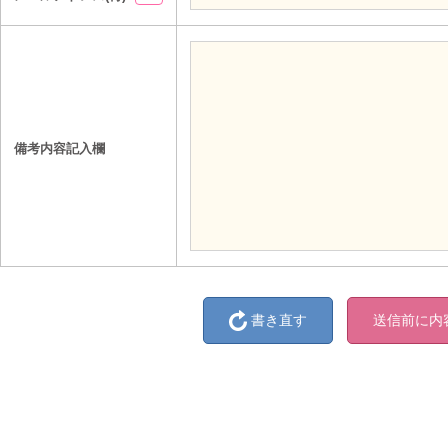
備考内容記入欄
書き直す
送信前に内