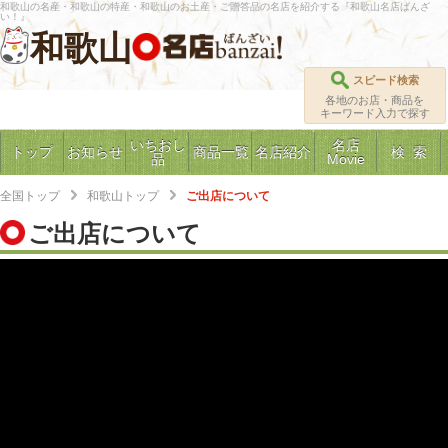
和歌山の名産・和歌山の特産・和歌山のお土産・ご贈答品の名店を紹介する『和歌山名店ばんざ
い！』
和歌山
スピード検索
各地のお店・商品を
キーワード入力で探す
いちおし
名店
トップ
お知らせ
商品一覧
名店紹介
検 索
品
Movie
全国トップ
和歌山トップ
ご出店について
ご出店について