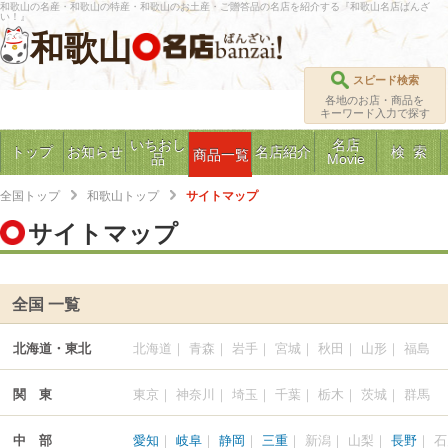
和歌山の名産・和歌山の特産・和歌山のお土産・ご贈答品の名店を紹介する『和歌山名店ばんざ
い！』
和歌山
スピード検索
各地のお店・商品を
キーワード入力で探す
いちおし
名店
トップ
お知らせ
名店紹介
検 索
商品一覧
品
Movie
全国トップ
和歌山トップ
サイトマップ
サイトマップ
全国 一覧
北海道・東北
北海道
｜
青森
｜
岩手
｜
宮城
｜
秋田
｜
山形
｜
福島
関 東
東京
｜
神奈川
｜
埼玉
｜
千葉
｜
栃木
｜
茨城
｜
群馬
中 部
愛知
｜
岐阜
｜
静岡
｜
三重
｜
新潟
｜
山梨
｜
長野
｜
石