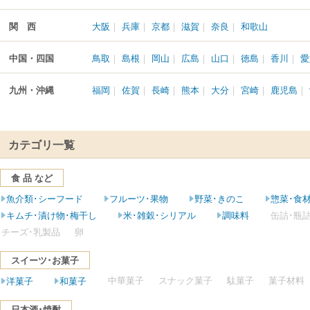
関 西
大阪
｜
兵庫
｜
京都
｜
滋賀
｜
奈良
｜
和歌山
中国・四国
鳥取
｜
島根
｜
岡山
｜
広島
｜
山口
｜
徳島
｜
香川
｜
愛
九州・沖縄
福岡
｜
佐賀
｜
長崎
｜
熊本
｜
大分
｜
宮崎
｜
鹿児島
｜
カテゴリ一覧
食 品 など
魚介類･シーフード
フルーツ･果物
野菜･きのこ
惣菜･食
缶詰･瓶
キムチ･漬け物･梅干し
米･雑穀･シリアル
調味料
チーズ･乳製品
卵
スイーツ･お菓子
中華菓子
スナック菓子
駄菓子
菓子材料
洋菓子
和菓子
日本酒･焼酎