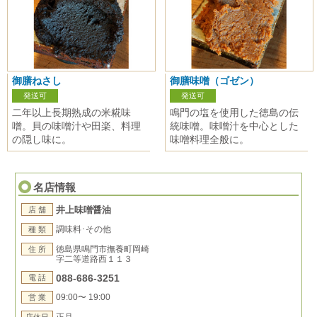
御膳ねさし
御膳味噌（ゴゼン）
発送可
発送可
二年以上長期熟成の米糀味
鳴門の塩を使用した徳島の伝
噌。貝の味噌汁や田楽、料理
統味噌。味噌汁を中心とした
の隠し味に。
味噌料理全般に。
名店情報
井上味噌醤油
店 舗
調味料･その他
種 類
徳島県鳴門市撫養町岡崎
住 所
字二等道路西１１３
088-686-3251
電 話
09:00〜 19:00
営 業
正月
店休日