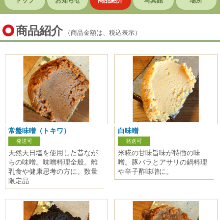
トップ
お知らせ
商品紹介
写真館
場所
商品紹介
（商品金額は、税込表示）
常盤味噌（トキワ）
白味噌
発送可
発送可
天然天日塩を使用した昔なが
米糀の甘味旨味が特徴の味
らの味噌。味噌料理全般。離
噌。豚バラとアサリの鍋料理
乳食や健康思考の方に。数量
や辛子酢味噌に。
限定品