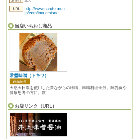
http://www.naruto-mon.
URL
jp/corp/inouemiso/
当店いちおし商品
常盤味噌（トキワ）
商品紹介
天然天日塩を使用した昔ながらの味噌。味噌料理全般。離乳食や
健康思考の方に。数...
お店リンク（URL）