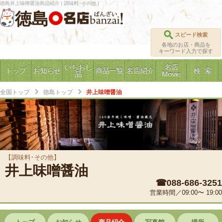
徳島井上味噌醤油商品紹介 | 調味料･その他 |
徳島
スピード検索
各地のお店・商品を
キーワード入力で探す
いちおし
名店
トップ
お知らせ
商品一覧
名店紹介
検 索
品
Movie
全国トップ
徳島トップ
井上味噌醤油
【調味料･その他】
井上味噌醤油
☎088-686-3251
営業時間／09:00〜 19:00