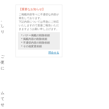
【重要なお知らせ】
ご掲載内容等々に不適切な内容が
発生しております。
た、
下記内容については早急にご対応
渡し
いたしますので直接ご報告いただ
きますようお願い申し上げます。
なり
＊バナー掲載の削除依頼
＊掲載内容の削除依頼
＊不適切内容の削除依頼
＊その他変更依頼
問合せる
トご
の更
うに
ーム
って
させ