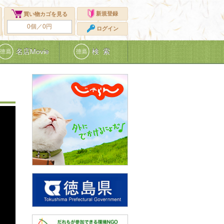
新規登録
買い物カゴを見る
0個／0円
ログイン
名店Movie
検 索