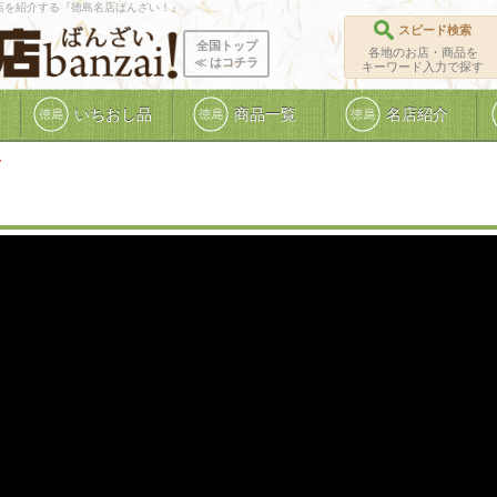
店を紹介する『徳島名店ばんざい！』
スピード検索
全国トップ
各地のお店・商品を
≪ ︎はコチラ
キーワード入力で探す
いちおし品
商品一覧
名店紹介
て