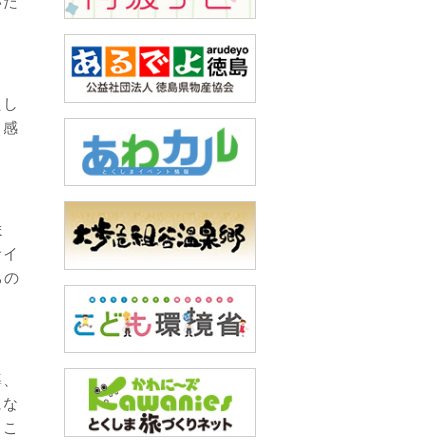
いた
たし
、感
ま
サイ
ちの
導、
にな
るこ