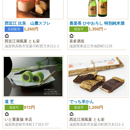
西近江 比良 山麓スフレ
喜楽長 ひやおろし 特別純米酒
1,260円
1,350円～
店頭販売
発送可
西近江湖風菓 とも栄
喜多酒造
滋賀県高島市安曇川町西万木211-1
滋賀県東近江市池田町1129
道 芝
でっち羊かん
972円
1,200円
発送可
発送可
いと重菓舗 本店
西近江湖風菓 とも栄
滋賀県彦根市本町1丁目3-37
滋賀県高島市安曇川町西万木211-1