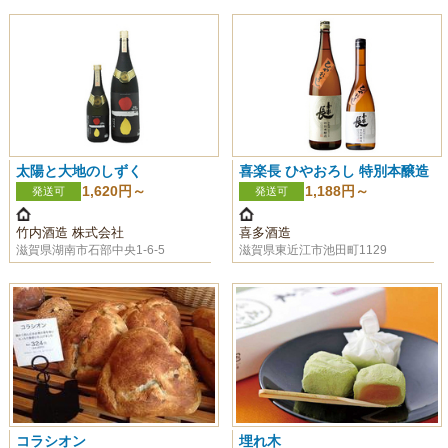
太陽と大地のしずく
喜楽長 ひやおろし 特別本醸造
1,620円～
1,188円～
発送可
発送可
竹内酒造 株式会社
喜多酒造
滋賀県湖南市石部中央1-6-5
滋賀県東近江市池田町1129
コラシオン
埋れ木