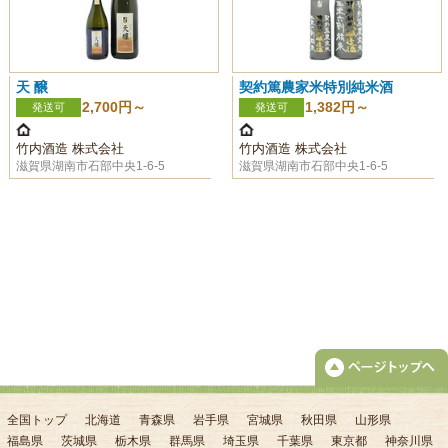
天 醸
契約篤農家米特別純米酒
2,700円～
1,382円～
発送可
発送可
竹内酒造 株式会社
竹内酒造 株式会社
滋賀県湖南市石部中央1-6-5
滋賀県湖南市石部中央1-6-5
全国トップ
北海道
青森県
岩手県
宮城県
秋田県
山形県
福島県
茨城県
栃木県
群馬県
埼玉県
千葉県
東京都
神奈川県