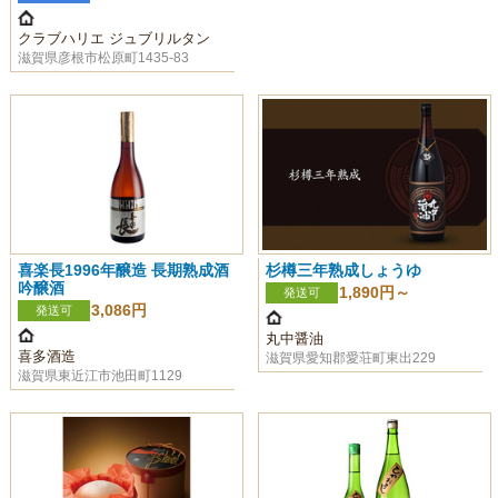
クラブハリエ ジュブリルタン
滋賀県彦根市松原町1435-83
喜楽長1996年醸造 長期熟成酒
杉樽三年熟成しょうゆ
吟醸酒
1,890円～
発送可
3,086円
発送可
丸中醤油
喜多酒造
滋賀県愛知郡愛荘町東出229
滋賀県東近江市池田町1129