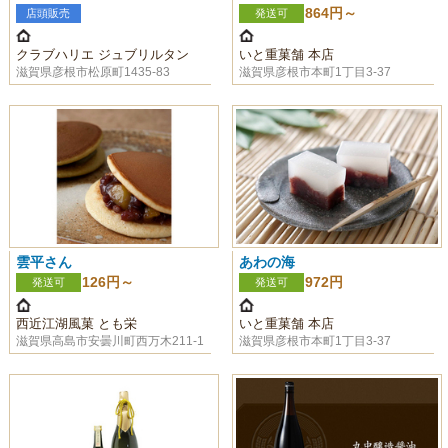
864円～
店頭販売
発送可
クラブハリエ ジュブリルタン
いと重菓舗 本店
滋賀県彦根市松原町1435-83
滋賀県彦根市本町1丁目3-37
雲平さん
あわの海
126円～
972円
発送可
発送可
西近江湖風菓 とも栄
いと重菓舗 本店
滋賀県高島市安曇川町西万木211-1
滋賀県彦根市本町1丁目3-37