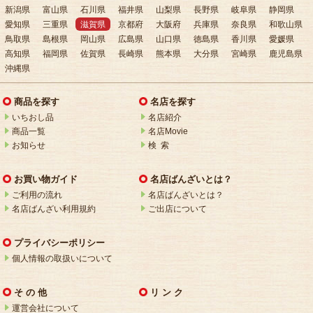
新潟県
富山県
石川県
福井県
山梨県
長野県
岐阜県
静岡県
愛知県
三重県
滋賀県
京都府
大阪府
兵庫県
奈良県
和歌山県
鳥取県
島根県
岡山県
広島県
山口県
徳島県
香川県
愛媛県
高知県
福岡県
佐賀県
長崎県
熊本県
大分県
宮崎県
鹿児島県
沖縄県
商品を探す
名店を探す
いちおし品
名店紹介
商品一覧
名店Movie
お知らせ
検 索
お買い物ガイド
名店ばんざいとは？
ご利用の流れ
名店ばんざいとは？
名店ばんざい利用規約
ご出店について
プライバシーポリシー
個人情報の取扱いについて
そ の 他
リ ン ク
運営会社について