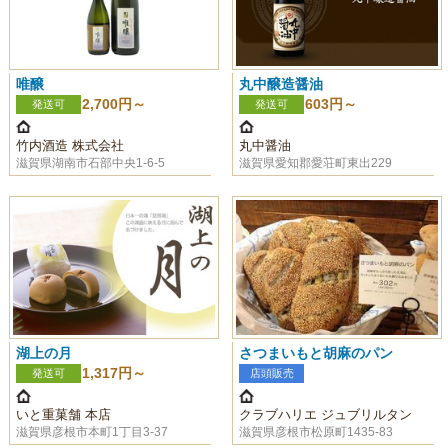
唯醸
丸中醸造醤油
2,700円～
603円～
発送可
発送可
竹内酒造 株式会社
丸中醤油
滋賀県湖南市石部中央1-6-5
滋賀県愛知郡愛荘町東出229
湖上の月
さつまいもと胡麻のパン
1,317円～
発送可
店頭販売
いと重菓舗 本店
クラブハリエ ジュブリルタン
滋賀県彦根市本町1丁目3-37
滋賀県彦根市松原町1435-83