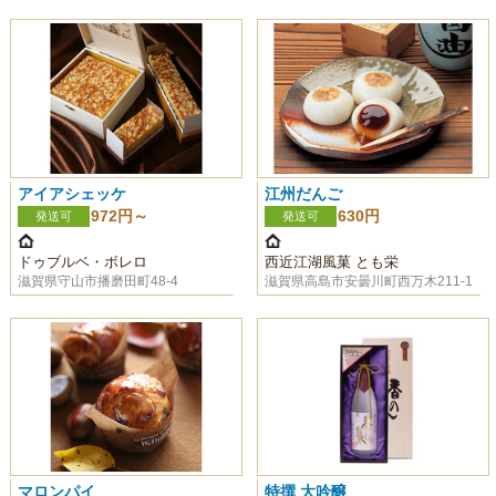
アイアシェッケ
江州だんご
972円～
630円
発送可
発送可
ドゥブルベ・ボレロ
西近江湖風菓 とも栄
滋賀県守山市播磨田町48-4
滋賀県高島市安曇川町西万木211-1
マロンパイ
特撰 大吟醸