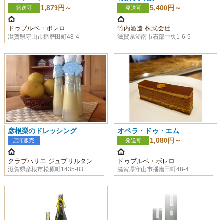
1,879円～
5,400円～
発送可
発送可
ドゥブルベ・ボレロ
竹内酒造 株式会社
滋賀県守山市播磨田町48-4
滋賀県湖南市石部中央1-6-5
彦根梨のドレッシング
オペラ・ドゥ・エム
1,080円～
店頭販売
発送可
クラブハリエ ジュブリルタン
ドゥブルベ・ボレロ
滋賀県彦根市松原町1435-83
滋賀県守山市播磨田町48-4