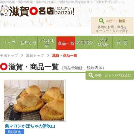
滋賀の名産・滋賀の特産・滋賀のお土産・ご贈答品の名店を紹介する『滋賀名店ばんざい！』
滋賀
スピード検索
各地のお店・商品を
キーワード入力で探す
いちおし
名店
トップ
お知らせ
名店紹介
検 索
商品一覧
品
Movie
全国トップ
滋賀トップ
滋賀・商品一覧
滋賀・商品一覧
（商品金額は、税込表示）
各地・ジャンルで絞込む
栗マロンかぼちゃの伊吹山
店頭販売