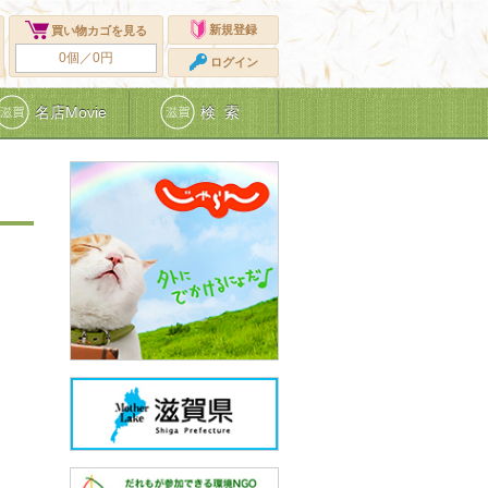
新規登録
買い物カゴを見る
0個／0円
ログイン
名店Movie
検 索