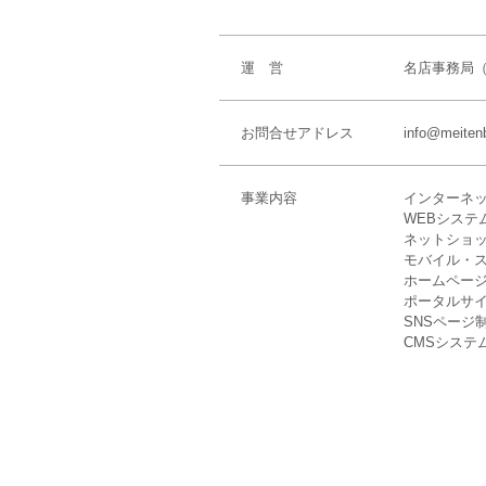
運 営
名店事務局（Bee
お問合せアドレス
info@meiten
事業内容
インターネ
WEBシステ
ネットショッ
モバイル・
ホームペー
ポータルサ
SNSページ
CMSシステ