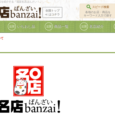
店を紹介する『滋賀名店ばんざい！』
スピード検索
全国トップ
各地のお店・商品を
≪ ︎はコチラ
キーワード入力で探す
いちおし品
商品一覧
名店紹介
いて