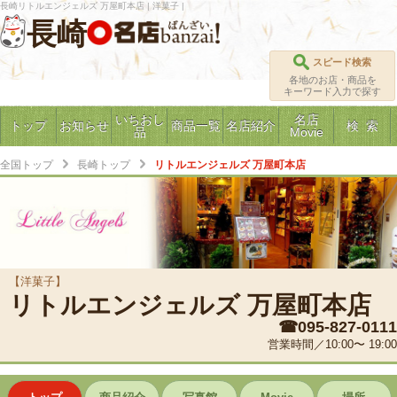
長崎リトルエンジェルズ 万屋町本店 | 洋菓子 |
長崎
スピード検索
各地のお店・商品を
キーワード入力で探す
いちおし
名店
トップ
お知らせ
商品一覧
名店紹介
検 索
品
Movie
全国トップ
長崎トップ
リトルエンジェルズ 万屋町本店
【洋菓子】
リトルエンジェルズ 万屋町本店
☎095-827-0111
営業時間／10:00〜 19:00