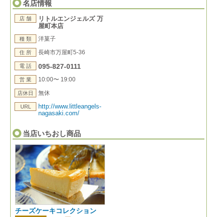
名店情報
リトルエンジェルズ 万
店 舗
屋町本店
洋菓子
種 類
長崎市万屋町5-36
住 所
095-827-0111
電 話
10:00〜 19:00
営 業
無休
店休日
http://www.littleangels-
URL
nagasaki.com/
当店いちおし商品
チーズケーキコレクション