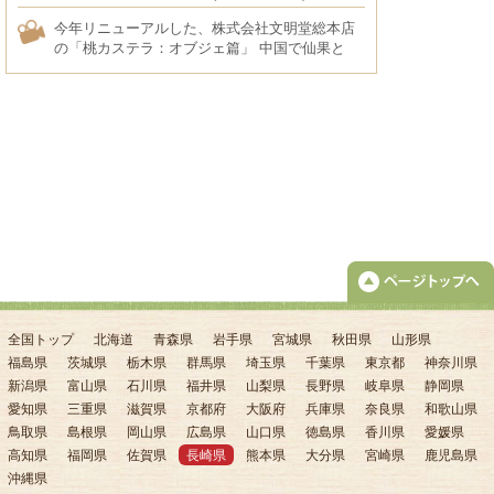
今年リニューアルした、株式会社文明堂総本店
の「桃カステラ：オブジェ篇」 中国で仙果と
して珍重されてきた桃と、遙かポルトガルのお
菓子であるカステラが見事に­融合した、長崎な
らではの桃カステラ。
全国トップ
北海道
青森県
岩手県
宮城県
秋田県
山形県
福島県
茨城県
栃木県
群馬県
埼玉県
千葉県
東京都
神奈川県
新潟県
富山県
石川県
福井県
山梨県
長野県
岐阜県
静岡県
愛知県
三重県
滋賀県
京都府
大阪府
兵庫県
奈良県
和歌山県
鳥取県
島根県
岡山県
広島県
山口県
徳島県
香川県
愛媛県
高知県
福岡県
佐賀県
長崎県
熊本県
大分県
宮崎県
鹿児島県
沖縄県