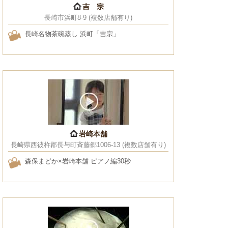
吉 宗
長崎市浜町8-9 (複数店舗有り)
長崎名物茶碗蒸し 浜町「吉宗」
岩崎本舗
長崎県西彼杵郡長与町斉藤郷1006-13 (複数店舗有り)
森保まどか×岩崎本舗 ピアノ編30秒