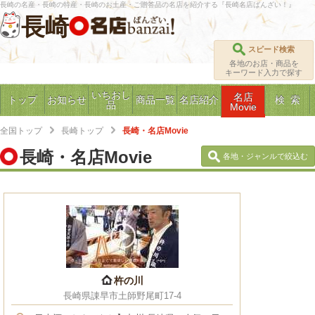
長崎の名産・長崎の特産・長崎のお土産・ご贈答品の名店を紹介する『長崎名店ばんざい！』
長崎
スピード検索
各地のお店・商品を
キーワード入力で探す
いちおし
名店
トップ
お知らせ
商品一覧
名店紹介
検 索
品
Movie
全国トップ
長崎トップ
長崎・名店Movie
長崎・名店Movie
各地・ジャンルで絞込む
杵の川
長崎県諌早市土師野尾町17-4