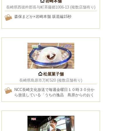
岩崎本舗
長崎県西彼杵郡長与町斉藤郷1006-13 (複数店舗有り)
森保まどか×岩崎本舗 坂道編15秒
松屋菓子舗
長崎県島原市万町520 (複数店舗有り)
NCC長崎文化放送で毎週金曜日１０時３０分か
ら放送している「うちの逸品 島原からのおく
りもの」です。第６回は、松屋菓子舗さんの
「湧水のしずく」を紹介しま­した。