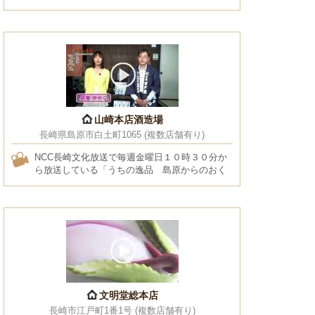
山崎本店酒造場
長崎県島原市白土町1065 (複数店舗有り)
NCC長崎文化放送で毎週金曜日１０時３０分か
ら放送している「うちの逸品 島原からのおく
りもの」です。第１回は山崎本店酒造場の「特
別本醸造普賢岳」をご紹介­しました！
文明堂総本店
長崎市江戸町1番1号 (複数店舗有り)