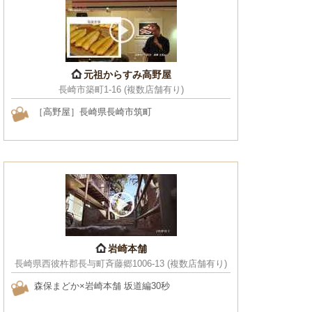
元祖からすみ高野屋
長崎市築町1-16 (複数店舗有り)
［高野屋］長崎県長崎市筑町
岩崎本舗
長崎県西彼杵郡長与町斉藤郷1006-13 (複数店舗有り)
森保まどか×岩崎本舗 坂道編30秒