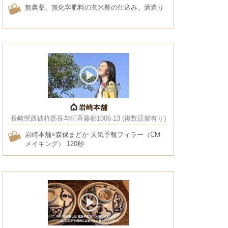
無農薬、無化学肥料の玄米酢の仕込み。酒造り
岩崎本舗
長崎県西彼杵郡長与町斉藤郷1006-13 (複数店舗有り)
岩崎本舗×森保まどか 天気予報フィラー（CM
メイキング） 120秒