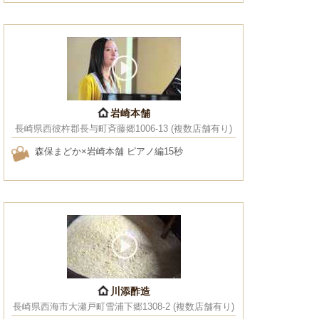
岩崎本舗
長崎県西彼杵郡長与町斉藤郷1006-13 (複数店舗有り)
森保まどか×岩崎本舗 ピアノ編15秒
川添酢造
長崎県西海市大瀬戸町雪浦下郷1308-2 (複数店舗有り)