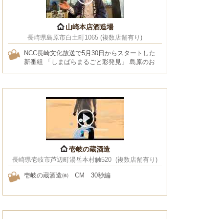
山崎本店酒造場
長崎県島原市白土町1065 (複数店舗有り)
NCC長崎文化放送で5月30日からスタートした
新番組 「しまばらまるごと彩発見」 島原のお
もしろ場所。モノ。グルメ情報などなど これ
から紹介してまいります。 1回目は湧水の町、
島原市にある老舗
壱岐の蔵酒造
長崎県壱岐市芦辺町湯岳本村触520 (複数店舗有り)
壱岐の蔵酒造㈱ CM 30秒編