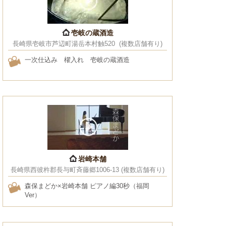
壱岐の蔵酒造
長崎県壱岐市芦辺町湯岳本村触520 (複数店舗有り)
一次仕込み 櫂入れ 壱岐の蔵酒造
岩崎本舗
長崎県西彼杵郡長与町斉藤郷1006-13 (複数店舗有り)
森保まどか×岩崎本舗 ピアノ編30秒（福岡
Ver）