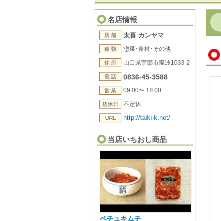
名店情報
太喜 カンヤマ
店 舗
惣菜･食材･その他
種 類
山口県宇部市際波1033-2
住 所
0836-45-3588
電 話
09:00〜 18:00
営 業
不定休
店休日
http://taiki-k.net/
URL
当店いちおし商品
ペチュキムチ