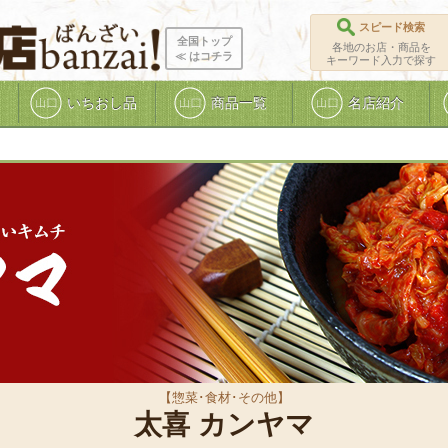
スピード検索
全国トップ
各地のお店・商品を
≪ ︎はコチラ
キーワード入力で探す
いちおし品
商品一覧
名店紹介
【惣菜･食材･その他】
太喜 カンヤマ