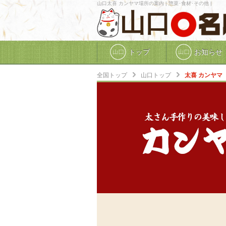
山口太喜 カンヤマ場所の案内 | 惣菜･食材･その他 |
山口
トップ
お知らせ
全国トップ
山口トップ
太喜 カンヤマ