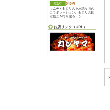
540円
発送可
キムチとセロリの不思議な味の
コラボレーション。セロリの固
定概念を打ち破る、シ...
お店リンク（URL）