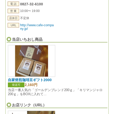
0827-32-6100
電 話
10:00〜 19:00
営 業
不定休
店休日
http://www.cafe-compa
URL
ny.jp/
当店いちおし商品
自家焙煎珈琲豆ギフト2000
2,160円
発送可
当店一番人気の「ゴールデンブレンド200ｇ」「キリマンジャロ
200ｇ」をBOXに入れて...
お店リンク（URL）