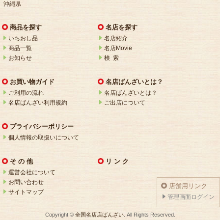
沖縄県
商品を探す
名店を探す
いちおし品
名店紹介
商品一覧
名店Movie
お知らせ
検 索
お買い物ガイド
名店ばんざいとは？
ご利用の流れ
名店ばんざいとは？
名店ばんざい利用規約
ご出店について
プライバシーポリシー
個人情報の取扱いについて
そ の 他
リ ン ク
運営会社について
お問い合わせ
店舗用リンク
サイトマップ
管理画面ログイン
Copyright ©
全国名店店ばんざい
. All Rights Reserved.