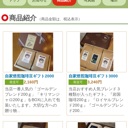
トップ
お知らせ
商品紹介
写真館
場所
商品紹介
（商品金額は、税込表示）
自家焙煎珈琲豆ギフト2000
自家焙煎珈琲豆ギフト3000
2,160円
3,240円
発送可
発送可
当店一番人気の「ゴールデン
当店おすすめ人気ブレンド３
ブレンド200ｇ」「キリマンジ
種類が入ったギフト。『岩国
ャロ200ｇ」をBOXに入れて包
珈琲200ｇ』『ロイヤルブレン
装いたします。大切な方への
ド200ｇ』『ゴールデンブレン
贈り物...
ド200...