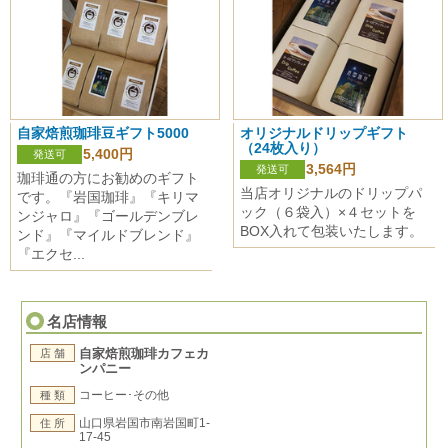
自家焙煎珈琲豆ギフト5000
オリジナルドリップギフト
（24枚入り）
5,400円
発送可
3,564円
発送可
珈琲通の方にお勧めのギフト
当店オリジナルのドリップパ
です。『岩国珈琲』『キリマ
ック（６袋入）×４セットを
ンジャロ』『ゴールデンブレ
BOX入れて包装いたします。
ンド』『マイルドブレンド』
『エクセ...
名店情報
自家焙煎珈琲カフェカ
店 舗
ンパニー
コーヒー･その他
種 類
山口県岩国市南岩国町1-
住 所
17-45