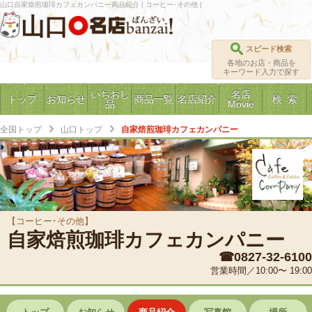
山口自家焙煎珈琲カフェカンパニー商品紹介 | コーヒー･その他 |
山口
スピード検索
各地のお店・商品を
キーワード入力で探す
いちおし
名店
トップ
お知らせ
商品一覧
名店紹介
検 索
品
Movie
全国トップ
山口トップ
自家焙煎珈琲カフェカンパニー
【コーヒー･その他】
自家焙煎珈琲カフェカンパニー
☎0827-32-6100
営業時間／10:00〜 19:00