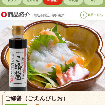
トップ
お知らせ
商品紹介
写真館
場所
商品紹介
商品一覧へ
（商品金額は、税込表示）
ご縁醤（ごえんびしお）