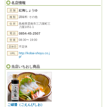
名店情報
紅梅しょうゆ
店 舗
調味料･その他
種 類
島根県雲南市三刀屋町三
住 所
刀屋1051-1
0854-45-2507
電 話
08:30〜 19:00
営 業
不定休
店休日
http://kobai-shoyu.co.j
URL
p/
当店いちおし商品
ご縁醤（ごえんびしお）