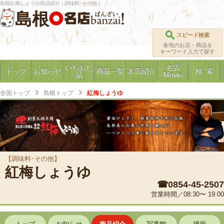
島根紅梅しょうゆ商品紹介 | 調味料･その他 |
島根
スピード検索
各地のお店・商品を
キーワード入力で探す
いちおし
名店
トップ
お知らせ
商品一覧
名店紹介
検 索
品
Movie
全国トップ
島根トップ
紅梅しょうゆ
【調味料･その他】
紅梅しょうゆ
☎0854-45-2507
営業時間／08:30〜 19:00