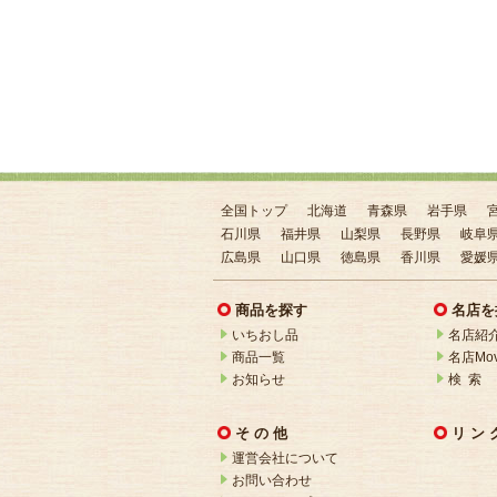
全国トップ
北海道
青森県
岩手県
石川県
福井県
山梨県
長野県
岐阜
広島県
山口県
徳島県
香川県
愛媛
商品を探す
名店を
いちおし品
名店紹
商品一覧
名店Mov
お知らせ
検 索
そ の 他
リ ン 
運営会社について
お問い合わせ