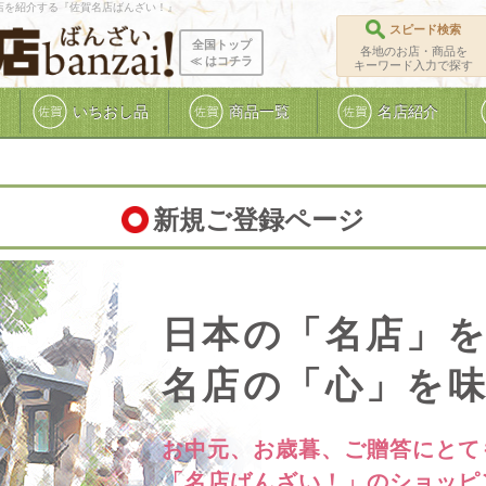
店を紹介する『佐賀名店ばんざい！』
スピード検索
全国トップ
各地のお店・商品を
≪ ︎はコチラ
キーワード入力で探す
いちおし品
商品一覧
名店紹介
新規ご登録ページ
日本の「名店」
名店の「心」を
お中元、お歳暮、ご贈答にとて
「名店ばんざい！」のショッピ