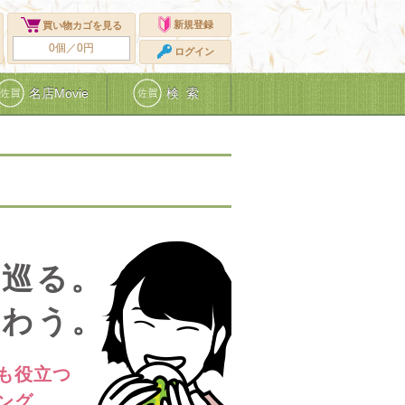
新規登録
買い物カゴを見る
0個／0円
ログイン
名店Movie
検 索
を巡る。
味わう。
も役立つ
ング。