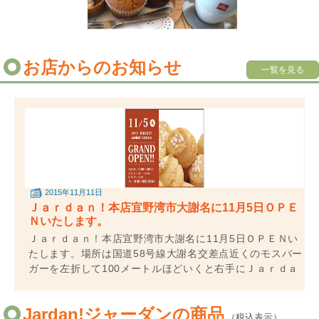
お店からのお知らせ
一覧を見る
2015年11月11日
Ｊａｒｄａｎ！本店宜野湾市大謝名に11月5日ＯＰＥ
Ｎいたします。
Ｊａｒｄａｎ！本店宜野湾市大謝名に11月5日ＯＰＥＮい
たします。場所は国道58号線大謝名交差点近くのモスバー
ガーを左折して100メートルほどいくと右手にＪａｒｄａ
ｎ！がございます。壁にはＪａｒｄａｎ！のシンボルマー
クが掲げられています...
Jardan!ジャーダンの商品
（税込表示）