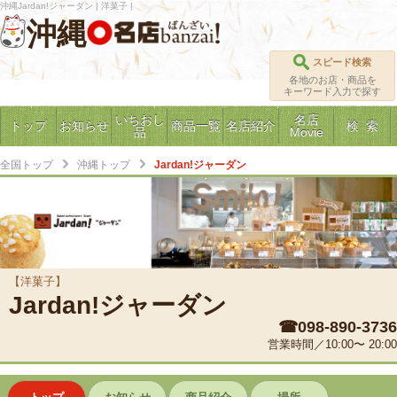
沖縄Jardan!ジャーダン | 洋菓子 |
沖縄
スピード検索
各地のお店・商品を
キーワード入力で探す
いちおし
名店
トップ
お知らせ
商品一覧
名店紹介
検 索
品
Movie
全国トップ
沖縄トップ
Jardan!ジャーダン
【洋菓子】
Jardan!ジャーダン
☎098-890-3736
営業時間／10:00〜 20:00