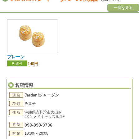
一覧を見る
プレーン
発送可
140円
名店情報
Jardan!ジャーダン
店 舗
洋菓子
種 類
沖縄県宜野湾市大山3-
住 所
23-1 メイキャッスル 1F
098-890-3736
電 話
10:00〜 20:00
営 業