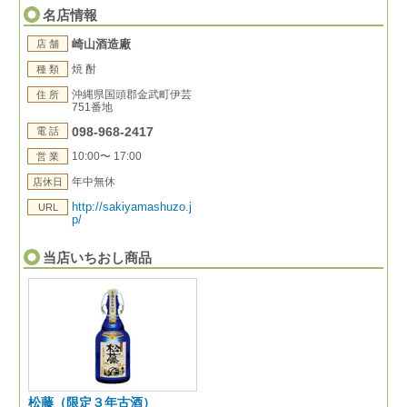
名店情報
崎山酒造廠
店 舗
焼 酎
種 類
沖縄県国頭郡金武町伊芸
住 所
751番地
098-968-2417
電 話
10:00〜 17:00
営 業
年中無休
店休日
http://sakiyamashuzo.j
URL
p/
当店いちおし商品
松藤（限定３年古酒）