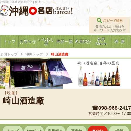
沖縄崎山酒造廠動画紹介 | 焼 酎 |
沖縄
スピード検索
各地のお店・商品を
キーワード入力で探す
いちおし
名店
トップ
お知らせ
商品一覧
名店紹介
検 索
品
Movie
全国トップ
沖縄トップ
崎山酒造廠
【焼 酎】
崎山酒造廠
☎098-968-2417
営業時間／10:00〜 17:00