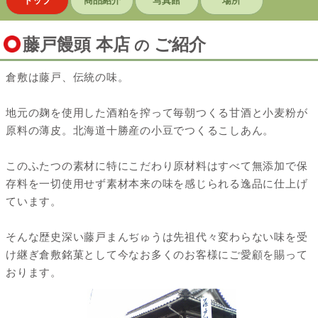
トップ
商品紹介
写真館
場所
藤戸饅頭 本店
ご紹介
の
倉敷は藤戸、伝統の味。
地元の麹を使用した酒粕を搾って毎朝つくる甘酒と小麦粉が
原料の薄皮。北海道十勝産の小豆でつくるこしあん。
このふたつの素材に特にこだわり原材料はすべて無添加で保
存料を一切使用せず素材本来の味を感じられる逸品に仕上げ
ています。
そんな歴史深い藤戸まんぢゅうは先祖代々変わらない味を受
け継ぎ倉敷銘菓として今なお多くのお客様にご愛顧を賜って
おります。