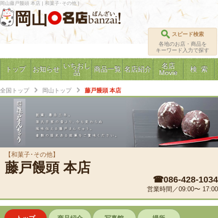
岡山藤戸饅頭 本店 | 和菓子･その他 |
岡山
スピード検索
各地のお店・商品を
キーワード入力で探す
いちおし
名店
トップ
お知らせ
商品一覧
名店紹介
検 索
品
Movie
全国トップ
岡山トップ
藤戸饅頭 本店
【和菓子･その他】
藤戸饅頭 本店
☎086-428-1034
営業時間／09:00〜 17:00