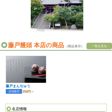
藤戸饅頭 本店の商品
（税込表示）
一覧を見る
藤戸まんぢゅう
店頭販売
350円～
名店情報