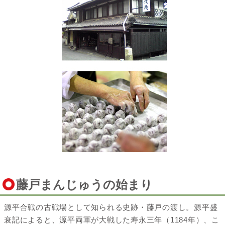
藤戸まんじゅうの始まり
源平合戦の古戦場として知られる史跡・藤戸の渡し。源平盛
衰記によると、源平両軍が大戦した寿永三年（1184年）、こ