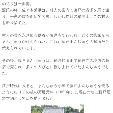
の辺りは一面海。
源氏の将・佐々木盛綱は、村人の案内で藤戸の浅瀬を馬で渡
り、平家の虚を衝いて大勝。しかし作戦の秘匿上、この村人
を斬り捨てた。
村人の霊を永さめる供養が藤戸寺で行われ、近くの民家から
まんじゅうが供えられた。これが藤戸まんぢゅうの起源だと
伝えられています。
その後、藤戸まんぢゅうは元禄時代頃まで藤戸寺の境内の茶
店で売られ、多くの人びとに親しまれていたまんぢゅうでし
た。
江戸時代に入ると、まんぢゅう小屋で藤戸まんぢゅうを売る
ようになりその後の万延元年（1860年）に現在の地に藤戸饅
頭本舗として店を構えました。