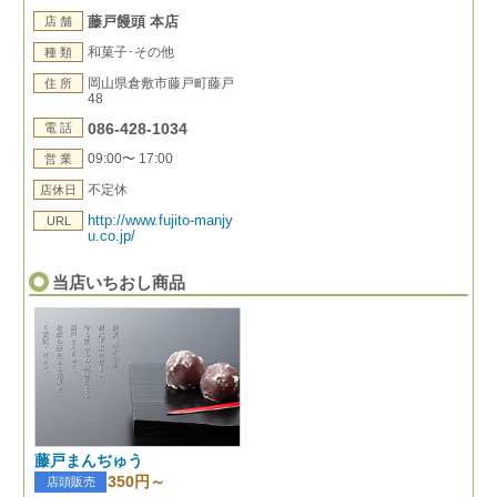
藤戸饅頭 本店
店 舗
和菓子･その他
種 類
岡山県倉敷市藤戸町藤戸
住 所
48
086-428-1034
電 話
09:00〜 17:00
営 業
不定休
店休日
http://www.fujito-manjy
URL
u.co.jp/
当店いちおし商品
藤戸まんぢゅう
350円～
店頭販売