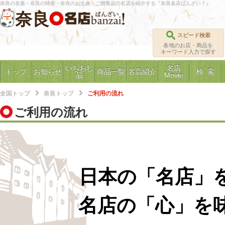
奈良の名産・奈良の特産・奈良のお土産・ご贈答品の名店を紹介する『奈良名店ばんざい！』
奈良
スピード検索
各地のお店・商品を
キーワード入力で探す
いちおし
名店
トップ
お知らせ
商品一覧
名店紹介
検 索
品
Movie
全国トップ
奈良トップ
ご利用の流れ
ご利用の流れ
日本の「名店」
名店の「心」を