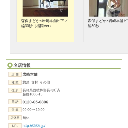
森保まどか×岩崎本舗ピアノ
森保まどか×岩崎本舗ピ
編30秒（福岡Ver）
編30秒
名店情報
岩崎本舗
店 舗
惣菜･食材･その他
種 類
長崎県西彼杵郡長与町斉
住 所
藤郷1006-13
0120-65-0806
電 話
09:00〜 19:00
営 業
無休
店休日
http://0806.jp/
URL