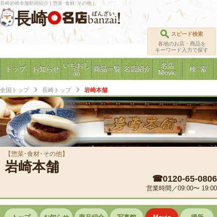
長崎岩崎本舗動画紹介 | 惣菜･食材･その他 |
長崎
スピード検索
各地のお店・商品を
キーワード入力で探す
いちおし
名店
トップ
お知らせ
商品一覧
名店紹介
検 索
品
Movie
全国トップ
長崎トップ
岩崎本舗
【惣菜･食材･その他】
岩崎本舗
☎0120-65-0806
営業時間／09:00〜 19:00