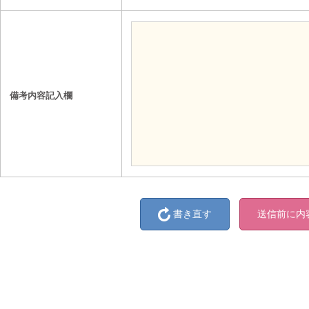
備考内容記入欄
書き直す
送信前に内