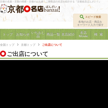
京都の名産・京都の特産・京都のお土産・ご贈答品の名店を紹介する『京都名店ばんざい！』
京都
スピード検索
各地のお店・商品を
キーワード入力で探す
いちおし
名店
トップ
お知らせ
商品一覧
名店紹介
検 索
品
Movie
全国トップ
京都トップ
ご出店について
ご出店について