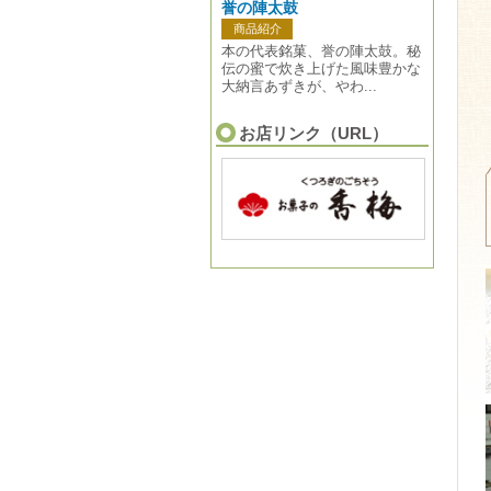
誉の陣太鼓
商品紹介
本の代表銘菓、誉の陣太鼓。秘
伝の蜜で炊き上げた風味豊かな
大納言あずきが、やわ...
お店リンク（URL）