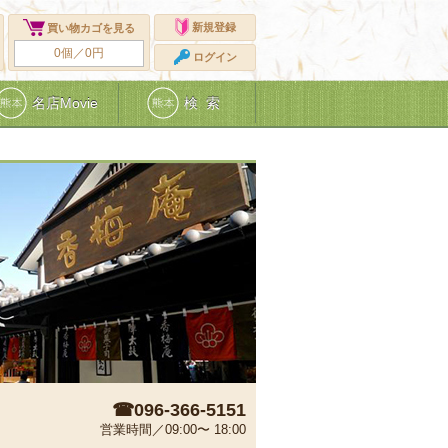
新規登録
買い物カゴを見る
0個／0円
ログイン
名店Movie
検 索
☎096-366-5151
営業時間／09:00〜 18:00