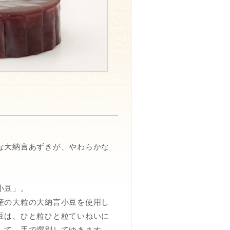
な大納言あずきが、やわらかな
小豆」。
産の大粒の大納言小豆を使用し
豆は、ひと粒ひと粒ていねいに
して、手で撰別してゆきます。