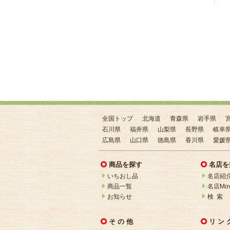
全国トップ
北海道
青森県
岩手県
石川県
福井県
山梨県
長野県
岐阜
広島県
山口県
徳島県
香川県
愛媛
商品を探す
名店を
いちおし品
名店紹
商品一覧
名店Mov
お知らせ
検 索
そ の 他
リ ン 