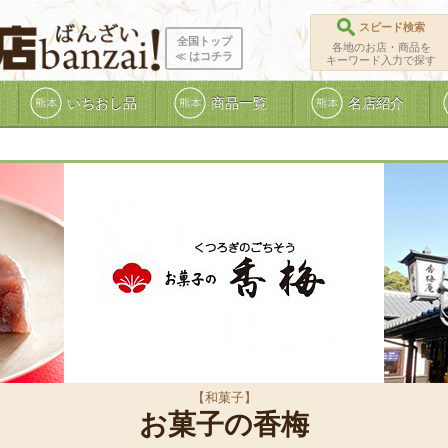
スピード検索
全国トップ
各地のお店・商品を
≪ ︎はコチラ
キーワード入力で探す
いちおし品
商品一覧
名店紹介
【和菓子】
お菓子の香梅