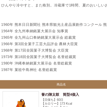
ひんやり冷やすと、また格別。冷蔵庫で1時間、夏のおいしい
1960年 熊本日日新聞社 熊本県観光土産品展創作コンクール 
1964年 全九州奉納銘菓大展示会 知事賞
1965年 全九州山口奉納銘菓大展示会 総裁賞
1966年 第3回全菓子工芸大品評会 農林大臣賞
1968年 第17回全国菓子大博覧会 大臣賞
1973年 第18回全国菓子大博覧会 名誉総裁賞
1980年 沖縄奉納銘菓大展示会 名誉総裁賞
1987年 菓祖中島神社 名誉総裁賞
商品名
誉の陣太鼓 筒型4個入
【日保ち】60日
【カロリー】173 Kcal