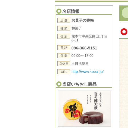
名店情報
お菓子の香梅
店 舗
和菓子
種 類
熊本市中央区白山1丁目
住 所
6-31
096-366-5151
電 話
09:00〜 18:00
営 業
土日祝祭日
店休日
http://www.kobai.jp/
URL
当店いちおし商品