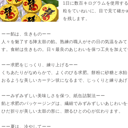
1日に数百キログラムを使用す
粒をていねいに、目で見て確か
を残します。
ーー餡は、生きものーー
人々を魅了する陣太鼓の餡。熟練の職人がその日の気温をみて
す。食材は生きもの。日々最良のあじわいを保つ工夫を加えて
ーー求肥をじっくり、練り上げるーー
くちあたりがなめらかで、よくのびる求肥。餅粉に砂糖と水飴
おるような美しいカーテン状になるまで、じっくりと練りあげ
ーーみずみずしい美味しさを保つ、紙缶詰製法ーー
餡と求肥のパッケージングは、繊細でみずみずしいあじわいを
ひだ折りが美しい太鼓の形に、贈るひとの心が伝わります。
ーー夏は、冷やしてーー