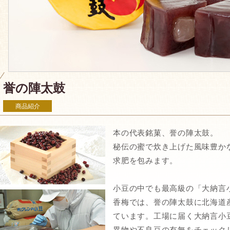
誉の陣太鼓
商品紹介
本の代表銘菓、誉の陣太鼓。
秘伝の蜜で炊き上げた風味豊か
求肥を包みます。
小豆の中でも最高級の「大納言
香梅では、誉の陣太鼓に北海道
ています。工場に届く大納言小
異物や不良豆の有無をチェック