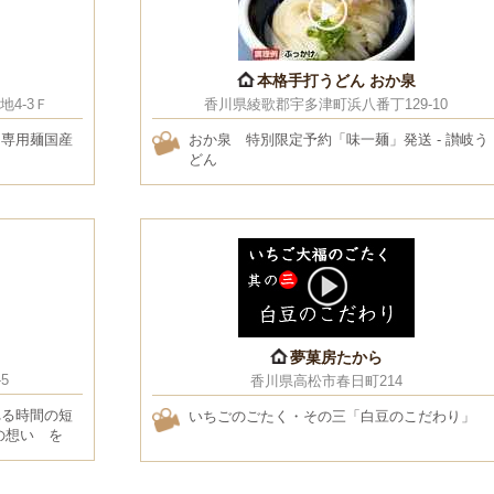
本格手打うどん おか泉
4-3Ｆ
香川県綾歌郡宇多津町浜八番丁129-10
ん専用麺国産
おか泉 特別限定予約「味一麺」発送 - 讃岐う
どん
夢菓房たから
5
香川県高松市春日町214
れる時間の短
いちごのごたく・その三「白豆のこだわり」
の想い を
。