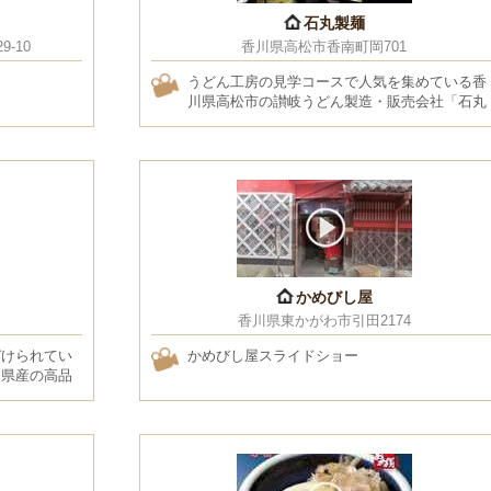
石丸製麺
-10
香川県高松市香南町岡701
うどん工房の見学コースで人気を集めている香
川県高松市の讃岐うどん製造・販売会社「­石丸
製麺」（石丸芳樹社長）が、来場者と社員との
交流を重点に置いたユニークな工場整­備を進め
ている。来場者が手打ち式乾麺
かめびし屋
香川県東かがわ市引田2174
づけられてい
かめびし屋スライドショー
県産の­高品
手をつかっ