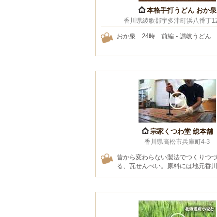
本格手打うどん おか泉
香川県綾歌郡宇多津町浜八番丁129
おか泉 24時 前編 - 讃岐うどん
宗家くつわ堂 総本舗
香川県高松市兵庫町4-3
昔から変わらない製法でつくりつ
る、瓦せんべい。原料には地元香川
質な砂糖を使用し、ひとつひとつ
て、香ばしく焼き上げます。