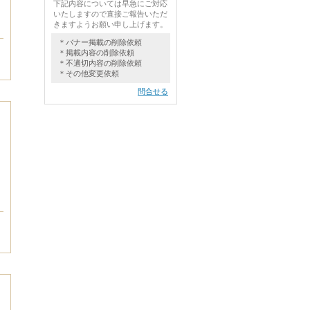
下記内容については早急にご対応
いたしますので直接ご報告いただ
きますようお願い申し上げます。
＊バナー掲載の削除依頼
＊掲載内容の削除依頼
＊不適切内容の削除依頼
＊その他変更依頼
問合せる