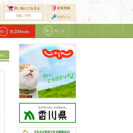
新規登録
買い物カゴを見る
0個／0円
ログイン
検 索
名店Movie
込む