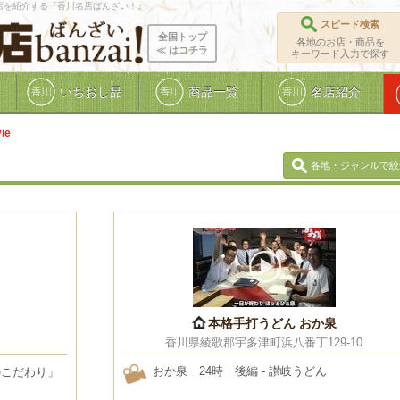
店を紹介する『香川名店ばんざい！』
スピード検索
全国トップ
各地のお店・商品を
≪ ︎はコチラ
キーワード入力で探す
いちおし品
商品一覧
名店紹介
ie
各地・ジャンルで絞
本格手打うどん おか泉
香川県綾歌郡宇多津町浜八番丁129-10
おか泉 24時 後編 - 讃岐うどん
のこだわり」