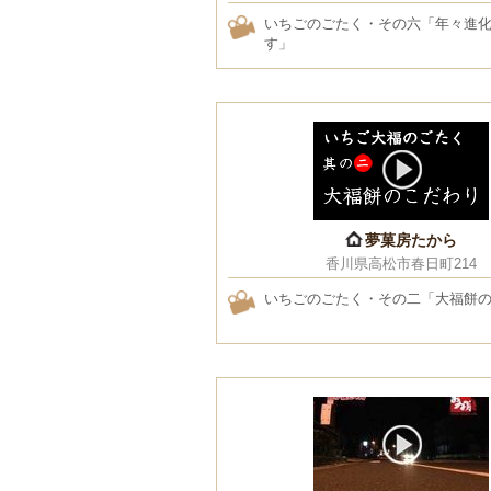
いちごのごたく・その六「年々進
す」
夢菓房たから
香川県高松市春日町214
いちごのごたく・その二「大福餅