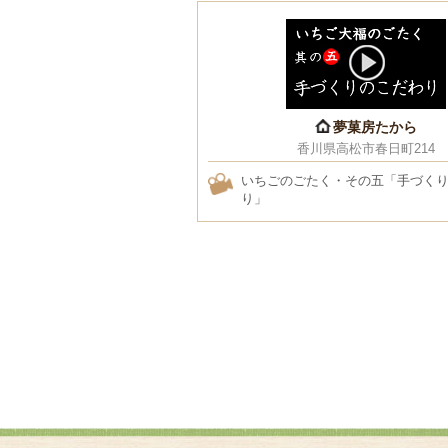
夢菓房たから
香川県高松市春日町214
いちごのごたく・その五「手づく
り」