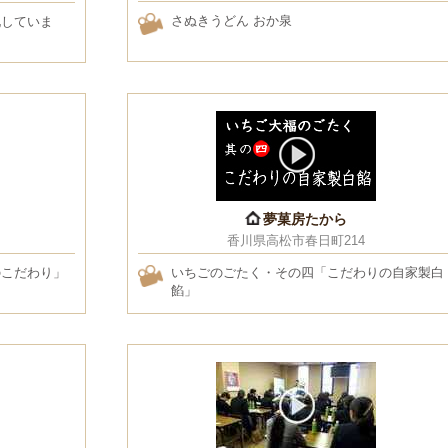
さぬきうどん おか泉
化していま
夢菓房たから
香川県高松市春日町214
のこだわり」
いちごのごたく・その四「こだわりの自家製白
餡」