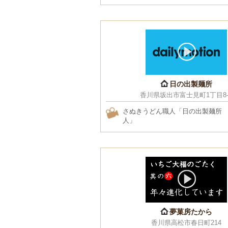
日の出製麺所
香川県坂出市富士見町1丁目8-
さぬきうどん職人「日の出製麺所
人」
夢菓房たから
香川県高松市春日町214