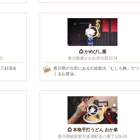
かめびし屋
5
香川県東かがわ市引田2174
 三好清名
香川県の引田にある伝統製法「むしろ麹」でつ
くるお醤油。
本格手打うどん おか泉
香川県綾歌郡宇多津町浜八番丁129-10