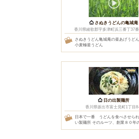
さぬきうどんの亀城庵
香川県綾歌郡宇多津町浜三番丁37番地
さぬきうどん亀城庵の釜あげうど
小麦極釜うどん
日の出製麺所
香川県坂出市富士見町1丁目8-
日本で一番 うどんを食べさせら
い製麺所 そのルーツ、創業８０年
地元向け番組で語ってくれました