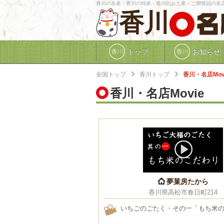
香川の名産・香川の特産・香川のお土産・ご贈答品の名
香川
トップ
お知らせ
全国トップ
香川トップ
香川・名店Mov
香川・名店Movie
夢菓房たから
香川県高松市春日町214
いちごのごたく・その一「もち米