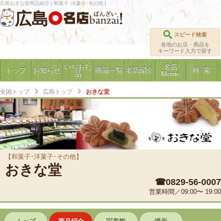
広島おきな堂商品紹介 | 和菓子･洋菓子･その他 |
広島
スピード検索
各地のお店・商品を
キーワード入力で探す
いちおし
名店
トップ
お知らせ
商品一覧
名店紹介
検 索
品
Movie
全国トップ
広島トップ
おきな堂
【和菓子･洋菓子･その他】
おきな堂
☎0829-56-0007
営業時間／09:00〜 19:00