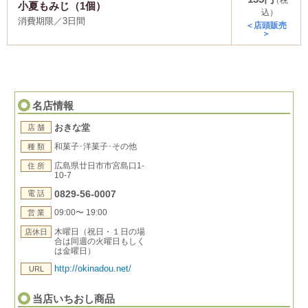
小夏もみじ（1個）
込）
消費期限／3日間
＜店頭販売
＞
名店情報
おきな堂
店 舗
和菓子･洋菓子･その他
種 類
広島県廿日市市宮島口1-
住 所
10-7
0829-56-0007
電 話
09:00〜 19:00
営 業
木曜日（祝日・１日の場
店休日
合は同週の火曜日もしく
は金曜日）
http://okinadou.net/
URL
当店いちおし商品