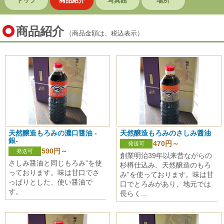
トップ
商品紹介
写真館
場所
商品紹介
（商品金額は、税込表示）
天然醸造もろみの濃口醤油 -
天然醸造もろみのさしみ醤油
銀-
470円～
発送可
590円～
発送可
創業明治39年以来昔ながらの
さしみ醤油と同じもろみ”を使
杉樽仕込み、天然醸造のもろ
っております。味は甘口でさ
み”を使っております。味は甘
っぱりとした、使い醤油で
口でとろみがあり、地元では
す。
長らく...