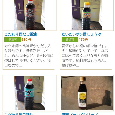
こだわり鰹だし醤油
だいだいポン酢しょうゆ
930円
470円
発送可
発送可
カツオ節の風味豊かなだし入
昔懐かしい橙のポン酢です。
り醤油です。煮物料理、だ
少し酸味が効いていて、ユズ
し、めんつゆなど、8～10倍に
に比べて淡く上品な香りが特
伸ばしてお使いください。淡
徴です。鍋料理はもちろん、
口なので...
揚げ物や...
こだわり淡口醤油
愛南ゴールドシリーズ