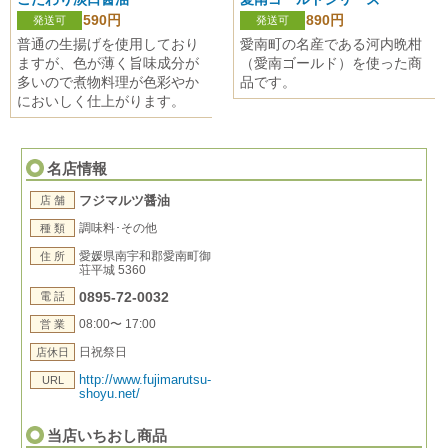
590円
890円
発送可
発送可
普通の生揚げを使用しており
愛南町の名産である河内晩柑
ますが、色が薄く旨味成分が
（愛南ゴールド）を使った商
多いので煮物料理が色彩やか
品です。
においしく仕上がります。
名店情報
フジマルツ醤油
店 舗
調味料･その他
種 類
愛媛県南宇和郡愛南町御
住 所
荘平城 5360
0895-72-0032
電 話
08:00〜 17:00
営 業
日祝祭日
店休日
http://www.fujimarutsu-
URL
shoyu.net/
当店いちおし商品