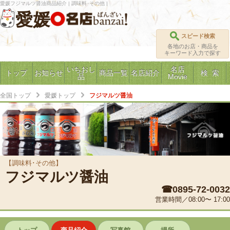
愛媛フジマルツ醤油商品紹介 | 調味料･その他 |
愛媛
スピード検索
各地のお店・商品を
キーワード入力で探す
いちおし
名店
トップ
お知らせ
商品一覧
名店紹介
検 索
品
Movie
全国トップ
愛媛トップ
フジマルツ醤油
【調味料･その他】
フジマルツ醤油
☎0895-72-0032
営業時間／08:00〜 17:00