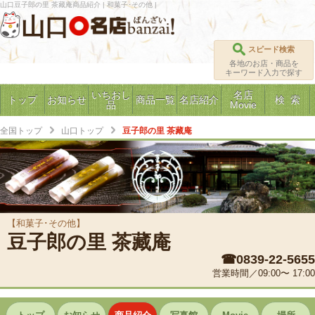
山口豆子郎の里 茶藏庵商品紹介 | 和菓子･その他 |
山口
スピード検索
各地のお店・商品を
キーワード入力で探す
いちおし
名店
トップ
お知らせ
商品一覧
名店紹介
検 索
品
Movie
全国トップ
山口トップ
豆子郎の里 茶藏庵
【和菓子･その他】
豆子郎の里 茶藏庵
☎0839-22-5655
営業時間／09:00〜 17:00