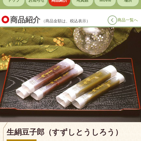
トップ
お知らせ
商品紹介
写真館
Movie
場所
商品紹介
商品一覧へ
（商品金額は、税込表示）
生絹豆子郎（すずしとうしろう）