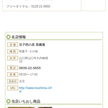
フリーダイヤル：0120-21-5655
名店情報
豆子郎の里 茶藏庵
店 舗
和菓子･その他
種 類
山口県山口市大内御堀
住 所
33
0839-22-5655
電 話
09:00〜 17:00
営 業
元旦
店休日
http://www.toushirou.inf
URL
o/
当店いちおし商品