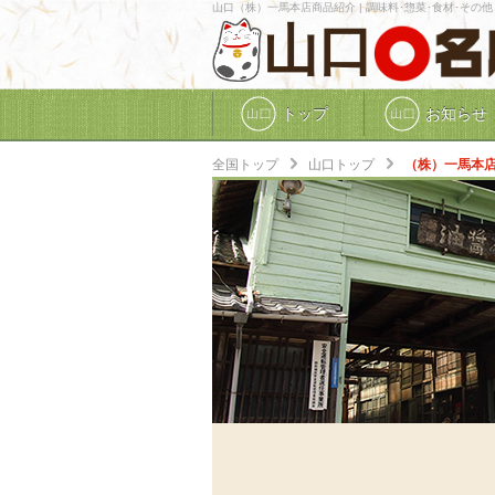
山口（株）一馬本店商品紹介 | 調味料･惣菜･食材･その他 
山口
トップ
お知らせ
全国トップ
山口トップ
（株）一馬本