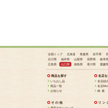
全国トップ
北海道
青森県
岩手県
石川県
福井県
山梨県
長野県
岐阜
広島県
山口県
徳島県
香川県
愛媛
商品を探す
名店を
いちおし品
名店紹
商品一覧
名店Mov
お知らせ
検 索
そ の 他
リ ン 