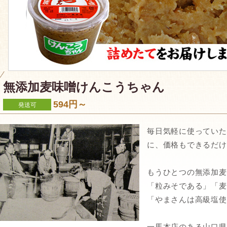
無添加麦味噌けんこうちゃん
594円～
発送可
毎日気軽に使っていた
に、価格もできるだけ
もうひとつの無添加麦
「粒みそである」「麦
「やまさんは高級塩使
一馬本店のある山口県