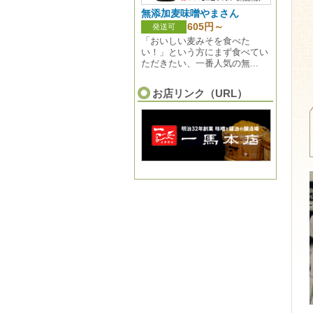
無添加麦味噌やまさん
605円～
発送可
「おいしい麦みそを食べた
い！」という方にまず食べてい
ただきたい、一番人気の無...
お店リンク（URL）