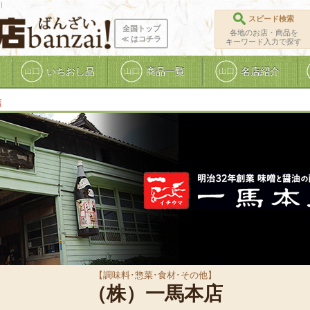
|
スピード検索
全国トップ
各地のお店・商品を
≪ ︎はコチラ
キーワード入力で探す
いちおし品
商品一覧
名店紹介
店
【調味料･惣菜･食材･その他】
（株）一馬本店