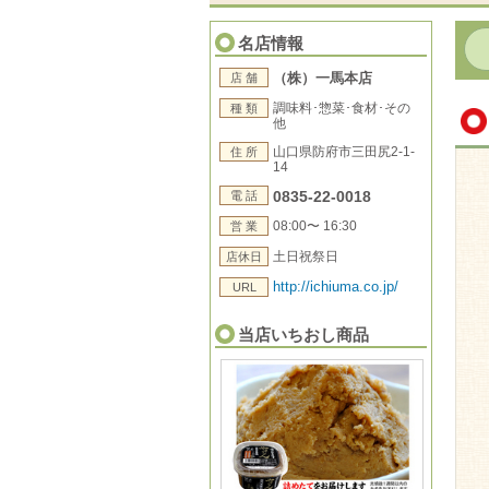
名店情報
（株）一馬本店
店 舗
調味料･惣菜･食材･その
種 類
他
山口県防府市三田尻2-1-
住 所
14
0835-22-0018
電 話
08:00〜 16:30
営 業
土日祝祭日
店休日
http://ichiuma.co.jp/
URL
当店いちおし商品