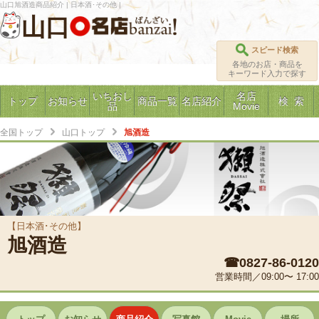
山口旭酒造商品紹介 | 日本酒･その他 |
山口
スピード検索
各地のお店・商品を
キーワード入力で探す
いちおし
名店
トップ
お知らせ
商品一覧
名店紹介
検 索
品
Movie
全国トップ
山口トップ
旭酒造
【日本酒･その他】
旭酒造
☎0827-86-0120
営業時間／09:00〜 17:00