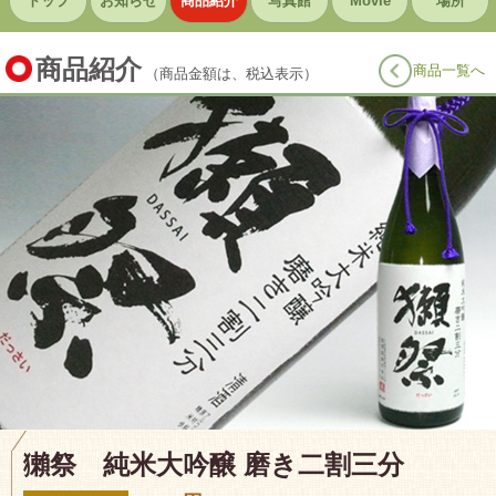
トップ
お知らせ
商品紹介
写真館
Movie
場所
商品紹介
商品一覧へ
（商品金額は、税込表示）
獺祭 純米大吟醸 磨き二割三分