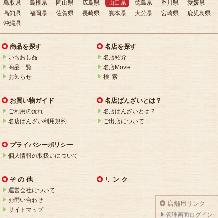
鳥取県
島根県
岡山県
広島県
山口県
徳島県
香川県
愛媛県
高知県
福岡県
佐賀県
長崎県
熊本県
大分県
宮崎県
鹿児島県
沖縄県
商品を探す
名店を探す
いちおし品
名店紹介
商品一覧
名店Movie
お知らせ
検 索
お買い物ガイド
名店ばんざいとは？
ご利用の流れ
名店ばんざいとは？
名店ばんざい利用規約
ご出店について
プライバシーポリシー
個人情報の取扱いについて
そ の 他
リ ン ク
運営会社について
お問い合わせ
店舗用リンク
サイトマップ
管理画面ログイン