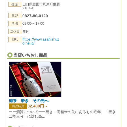
山口県岩国市周東町獺越
住 所
2167-4
0827-86-0120
電 話
09:00〜 17:00
営 業
無休
店休日
https://www.asahishuz
URL
o.ne.jp/
当店いちおし商品
獺祭 磨き その先へ
32,400円～
商品紹介
ーー酒質についてーー磨き・高精米の先にあるもの近年、「磨き
二割三分」に対し高...