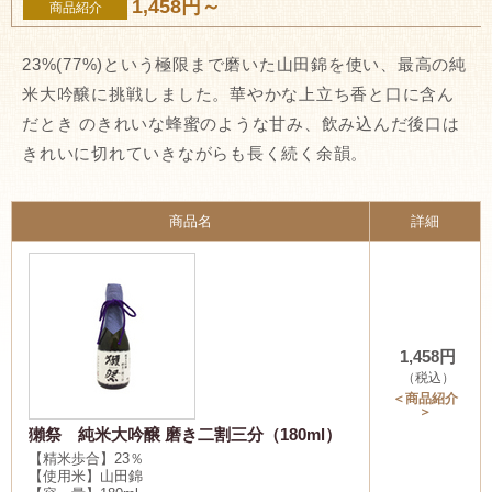
1,458円～
商品紹介
23%(77%)という極限まで磨いた山田錦を使い、最高の純
米大吟醸に挑戦しました。華やかな上立ち香と口に含ん
だとき のきれいな蜂蜜のような甘み、飲み込んだ後口は
きれいに切れていきながらも長く続く余韻。
商品名
詳細
1,458円
（税込）
＜商品紹介
＞
獺祭 純米大吟醸 磨き二割三分（180ml）
【精米歩合】23％
【使用米】山田錦