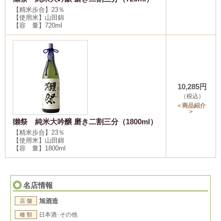
【精米歩合】23％
【使用米】山田錦
【容 量】720ml
10,285円
（税込）
＜商品紹介
＞
獺祭 純米大吟醸 磨き二割三分（1800ml）
【精米歩合】23％
【使用米】山田錦
【容 量】1800ml
名店情報
旭酒造
店 舗
日本酒･その他
種 類