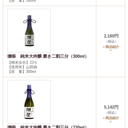
【容 量】180ml
2,160円
（税込）
＜商品紹介
＞
獺祭 純米大吟醸 磨き二割三分（300ml）
【精米歩合】23％
【使用米】山田錦
【容 量】300ml
5,142円
（税込）
＜商品紹介
＞
獺祭 純米大吟醸 磨き二割三分（720ml）