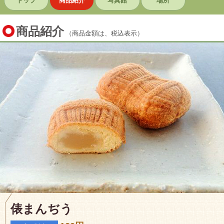
トップ
商品紹介
写真館
場所
商品紹介
（商品金額は、税込表示）
俵まんぢう