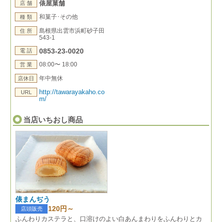
俵屋菓舗
店 舗
和菓子･その他
種 類
島根県出雲市浜町砂子田
住 所
543-1
0853-23-0020
電 話
08:00〜 18:00
営 業
年中無休
店休日
http://tawarayakaho.co
URL
m/
当店いちおし商品
俵まんぢう
120円～
店頭販売
ふんわりカステラと、口溶けのよい白あんまわりをふんわりとカ