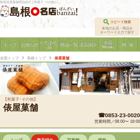
島根俵屋菓舗商品紹介 | 和菓子･その他 |
島根
スピード検索
各地のお店・商品を
キーワード入力で探す
いちおし
名店
トップ
お知らせ
商品一覧
名店紹介
検 索
品
Movie
全国トップ
島根トップ
俵屋菓舗
【和菓子･その他】
俵屋菓舗
☎0853-23-0020
営業時間／08:00〜 18:00