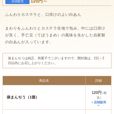
120円～
店頭販売
ふんわりカステラと、口溶けのよい白あん
まわりをふんわりとカステラ生地で包み、中には口溶け
が良く、手亡豆（てぼうまめ）の風味を生かした自家製
の白あんが入っています。
俵まんぢうは純正、和菓子でございますので、開封後は、2日～3
日以内にお召し上がりください。
商品名
詳細
120円
（税
俵まんぢう（1個）
込）
＜店頭販売
＞