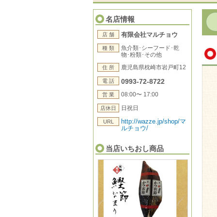
名店情報
有限会社マルチョウ
店 舗
魚介類･シーフード･乾
種 類
物･粉類･その他
鹿児島県枕崎市岩戸町12
住 所
0993-72-8722
電 話
08:00〜 17:00
営 業
日祝日
店休日
http://wazze.jp/shop/マ
URL
ルチョウ/
当店いちおし商品