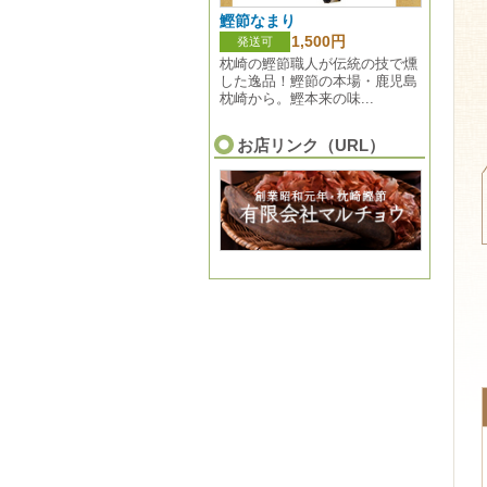
鰹節なまり
1,500円
発送可
枕崎の鰹節職人が伝統の技で燻
した逸品！鰹節の本場・鹿児島
枕崎から。鰹本来の味...
お店リンク（URL）