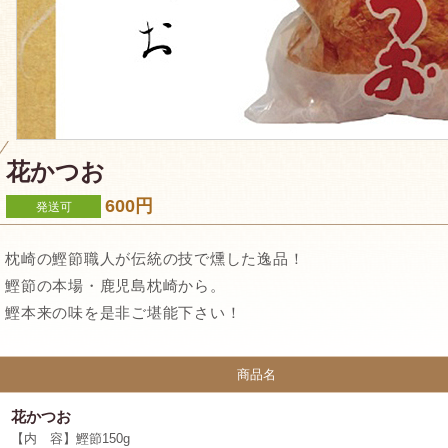
花かつお
600円
発送可
枕崎の鰹節職人が伝統の技で燻した逸品！
鰹節の本場・鹿児島枕崎から。
鰹本来の味を是非ご堪能下さい！
商品名
花かつお
【内 容】鰹節150g