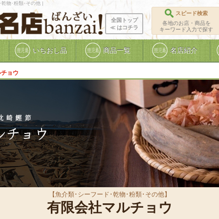
乾物･粉類･その他 |
スピード検索
全国トップ
各地のお店・商品を
≪ ︎はコチラ
キーワード入力で探す
いちおし品
商品一覧
名店紹介
ルチョウ
【魚介類･シーフード･乾物･粉類･その他】
有限会社マルチョウ