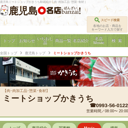
鹿児島ミートショップかきうち動画紹介 | 肉･肉加工品･惣菜･食材 |
鹿児島
スピード検索
各地のお店・商品を
キーワード入力で探す
いちおし
名店
トップ
お知らせ
商品一覧
名店紹介
検 索
品
Movie
全国トップ
鹿児島トップ
ミートショップかきうち
【肉･肉加工品･惣菜･食材】
ミートショップかきうち
☎0993-56-0122
営業時間／08:00〜 20:00