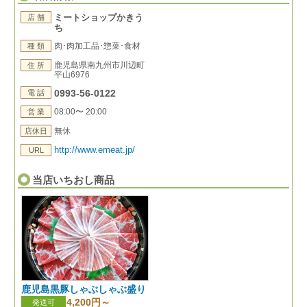
ミートショップかきう
店 舗
ち
肉･肉加工品･惣菜･食材
種 類
鹿児島県南九州市川辺町
住 所
平山6976
0993-56-0122
電 話
08:00〜 20:00
営 業
無休
店休日
http://www.emeat.jp/
URL
当店いちおし商品
鹿児島黒豚しゃぶしゃぶ盛り
4,200円～
発送可