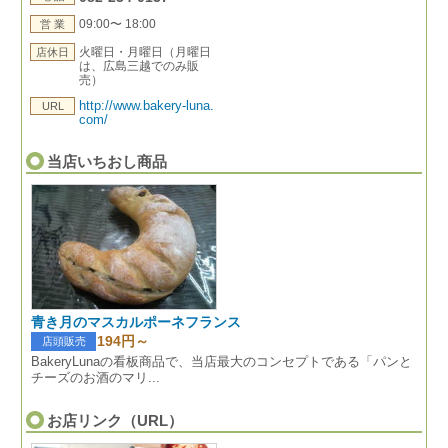
09:00〜 18:00
営 業
火曜日・月曜日（月曜日
店休日
は、広島三越でのみ販
売）
http://www.bakery-luna.
URL
com/
当店いちおし商品
青き月のマスカルポーネフランス
194円～
店頭販売
BakeryLunaの看板商品で、当店最大のコンセプトである「パンと
チーズのお酒のマリ...
お店リンク（URL）