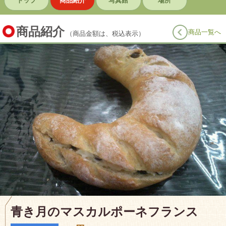
トップ
商品紹介
写真館
場所
商品紹介
商品一覧へ
（商品金額は、税込表示）
青き月のマスカルポーネフランス