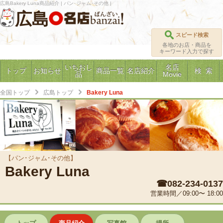
広島Bakery Luna商品紹介 | パン･ジャム･その他 |
広島
スピード検索
各地のお店・商品を
キーワード入力で探す
いちおし
名店
トップ
お知らせ
商品一覧
名店紹介
検 索
品
Movie
全国トップ
広島トップ
Bakery Luna
【パン･ジャム･その他】
Bakery Luna
☎082-234-0137
営業時間／09:00〜 18:00