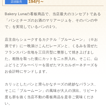
194円～
店頭販売
Bakery Lunaの看板商品で、当店最大のコンセプトである
「パンとチーズのお酒のマリアージュを、そのパンの中
で」を実現しているパンの1つ。
店主自らシェークするカクテル「ブルームーン」（※お
酒です）に一晩漬けこんだレーズンと、くるみを混ぜた
フランスパン生地を三日月型に整形して焼き上げまし
た。粗熱を取った後にカットを二ヵ所入れ、そこに、山
ぶどうとブルーベリーを混ぜたマスカルポーネチーズを
お会計時にサンドします。
カリッとしたパンと滑らかなチーズの絶妙なバランス、
そこに「ブルームーン」の風味が大人の演出。リピート
度も群を抜く当店不動の看板商品を是非ご賞味くださ
い。