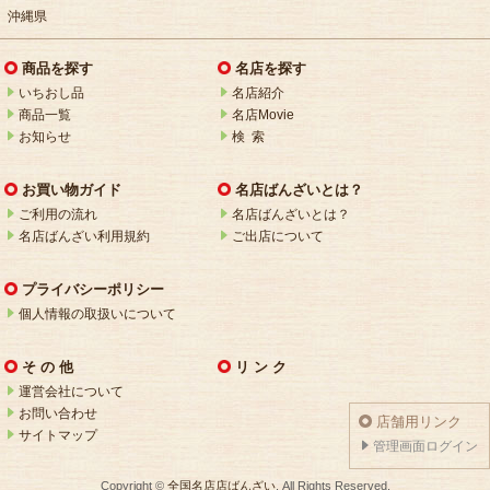
沖縄県
商品を探す
名店を探す
いちおし品
名店紹介
商品一覧
名店Movie
お知らせ
検 索
お買い物ガイド
名店ばんざいとは？
ご利用の流れ
名店ばんざいとは？
名店ばんざい利用規約
ご出店について
プライバシーポリシー
個人情報の取扱いについて
そ の 他
リ ン ク
運営会社について
お問い合わせ
店舗用リンク
サイトマップ
管理画面ログイン
Copyright ©
全国名店店ばんざい
. All Rights Reserved.