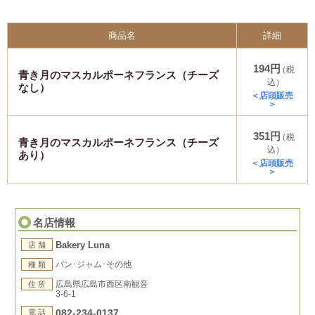
商品名
詳細
194円
（税
青き月のマスカルポーネフランス（チーズ
込）
なし）
＜店頭販売
＞
351円
（税
青き月のマスカルポーネフランス（チーズ
込）
あり）
＜店頭販売
＞
名店情報
Bakery Luna
店 舗
パン･ジャム･その他
種 類
広島県広島市西区南観音
住 所
3-6-1
082-234-0137
電 話