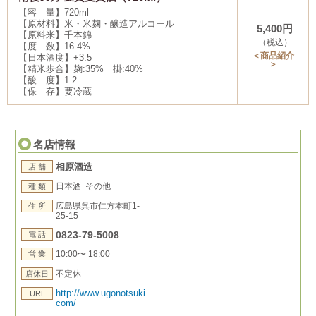
【容 量】720ml
【原材料】米・米麹・醸造アルコール
5,400円
【原料米】千本錦
（税込）
【度 数】16.4%
＜商品紹介
【日本酒度】+3.5
＞
【精米歩合】麹:35% 掛:40%
【酸 度】1.2
【保 存】要冷蔵
名店情報
相原酒造
店 舗
日本酒･その他
種 類
広島県呉市仁方本町1-
住 所
25-15
0823-79-5008
電 話
10:00〜 18:00
営 業
不定休
店休日
http://www.ugonotsuki.
URL
com/