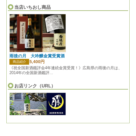
当店いちおし商品
雨後の月 大吟醸金賞受賞酒
5,400円
商品紹介
《祝全国新酒鑑評会4年連続金賞受賞！》広島県の雨後の月は、
2014年の全国新酒鑑評...
お店リンク（URL）