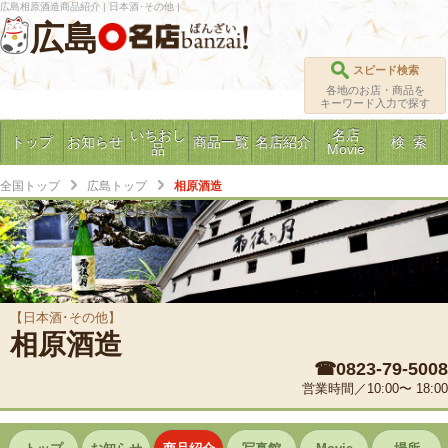
広島相原酒造商品紹介 | 日本酒･その他 |
広島
スピード検索
各地のお店・商品を
キーワード入力で探す
いちおし
名店
トップ
お知らせ
商品一覧
名店紹介
検 索
品
Movie
全国トップ
広島トップ
相原酒造
【日本酒･その他】
相原酒造
☎0823-79-5008
営業時間／10:00〜 18:00