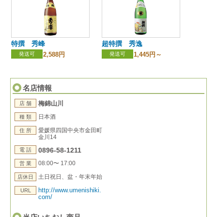
特撰 秀峰
超特撰 秀逸
発送可
2,588円
発送可
1,445円～
名店情報
梅錦山川
店 舗
日本酒
種 類
愛媛県四国中央市金田町
住 所
金川14
0896-58-1211
電 話
08:00〜 17:00
営 業
土日祝日、盆・年末年始
店休日
http://www.umenishiki.
URL
com/