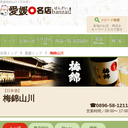
愛媛梅錦山川 | 日本酒 |
愛媛
スピード検索
各地のお店・商品を
キーワード入力で探す
いちおし
名店
トップ
お知らせ
商品一覧
名店紹介
検 索
品
Movie
全国トップ
愛媛トップ
梅錦山川
【日本酒】
梅錦山川
☎0896-58-1211
営業時間／08:00〜 17:00