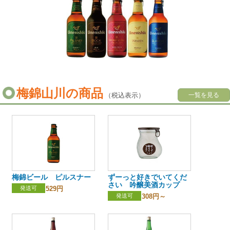
梅錦山川の商品
（税込表示）
一覧を見る
梅錦ビール ピルスナー
ずーっと好きでいてくだ
さい 吟醸美酒カップ
発送可
529円
発送可
308円～