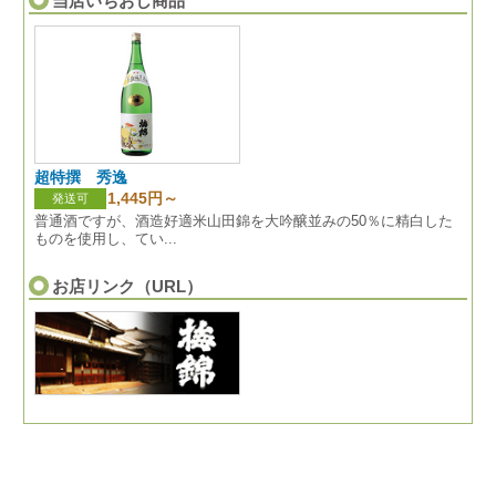
当店いちおし商品
超特撰 秀逸
1,445円～
発送可
普通酒ですが、酒造好適米山田錦を大吟醸並みの50％に精白した
ものを使用し、てい...
お店リンク（URL）