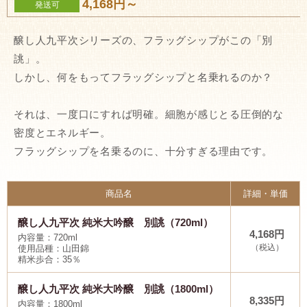
4,168円～
発送可
醸し人九平次シリーズの、フラッグシップがこの「別
誂」。
しかし、何をもってフラッグシップと名乗れるのか？
それは、一度口にすれば明確。細胞が感じとる圧倒的な
密度とエネルギー。
フラッグシップを名乗るのに、十分すぎる理由です。
商品名
詳細・単価
醸し人九平次 純米大吟醸 別誂（720ml）
4,168円
内容量：720ml
（税込）
使用品種：山田錦
精米歩合：35％
醸し人九平次 純米大吟醸 別誂（1800ml）
8,335円
内容量：1800ml