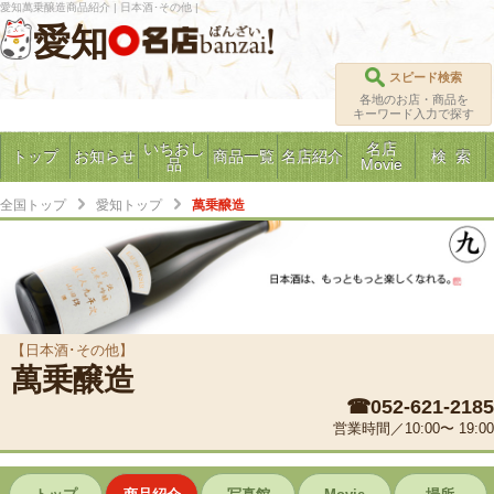
愛知萬乗醸造商品紹介 | 日本酒･その他 |
愛知
スピード検索
各地のお店・商品を
キーワード入力で探す
いちおし
名店
トップ
お知らせ
商品一覧
名店紹介
検 索
品
Movie
全国トップ
愛知トップ
萬乗醸造
【日本酒･その他】
萬乗醸造
☎052-621-2185
営業時間／10:00〜 19:00