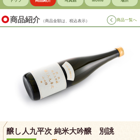
トップ
商品紹介
写真館
Movie
場所
商品紹介
商品一覧へ
（商品金額は、税込表示）
醸し人九平次 純米大吟醸 別誂