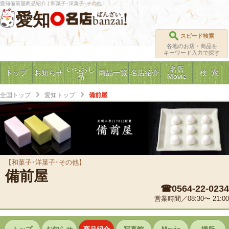
愛知備前屋商品紹介 | 和菓子･洋菓子･その他 |
愛知
スピード検索
各地のお店・商品を
キーワード入力で探す
いちおし
名店
トップ
お知らせ
商品一覧
名店紹介
検 索
品
Movie
全国トップ
愛知トップ
備前屋
【和菓子･洋菓子･その他】
備前屋
☎0564-22-0234
営業時間／08:30〜 21:00