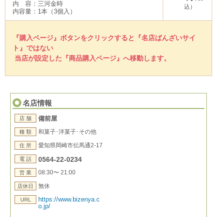
内 容：三河金時
込）
内容量：1本（3個入）
『購入ページ』ボタンをクリックすると『名店ばんざいサイ
ト』ではない
当店が設定した『商品購入ページ』へ移動します。
名店情報
備前屋
店 舗
和菓子･洋菓子･その他
種 類
愛知県岡崎市伝馬通2-17
住 所
0564-22-0234
電 話
08:30〜 21:00
営 業
無休
店休日
https://www.bizenya.c
URL
o.jp/