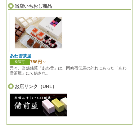
当店いちおし商品
あわ雪茶屋
756円～
発送可
元々、当舗銘菓「あわ雪」は、岡崎宿伝馬の外れにあった「あわ
雪茶屋」にて供され...
お店リンク（URL）