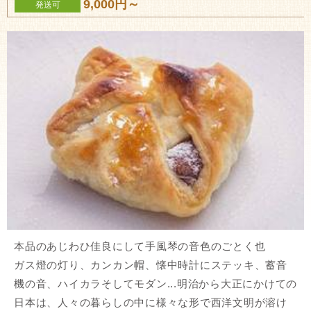
9,000円～
発送可
本品のあじわひ佳良にして手風琴の音色のごとく也
ガス燈の灯り、カンカン帽、懐中時計にステッキ、蓄音
機の音、ハイカラそしてモダン...明治から大正にかけての
日本は、人々の暮らしの中に様々な形で西洋文明が溶け