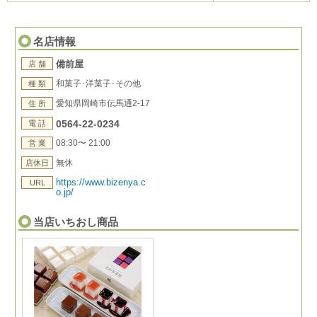
名店情報
備前屋
店 舗
和菓子･洋菓子･その他
種 類
愛知県岡崎市伝馬通2-17
住 所
0564-22-0234
電 話
08:30〜 21:00
営 業
無休
店休日
https://www.bizenya.c
URL
o.jp/
当店いちおし商品