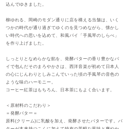
込んでゆきました。
柳ゆれる、岡崎のモダン通りに店を構える当舗は、いく
つかの時代が通り過ぎてゆくのを見つめながら、懐かし
い時代への思いを込めて、和風パイ「手風琴のしらべ」
を作り上げました。
しっとりとなめらかな餡を、発酵バターの香り豊かなパ
イで包んだそのまろやかさは、西洋音楽が初めて日本人
の心にじんわりとしみこんでいった頃の手風琴の音色の
ような味のハーモニー。
コーヒー紅茶はもちろん、日本茶にもよく合います。
＜原材料のこだわり＞
＝発酵バター＝
原料(クリーム)に乳酸を加え、発酵させたバターです。バ
ターが本来持つこくに加えて特有の芳醇な風味と爽やか