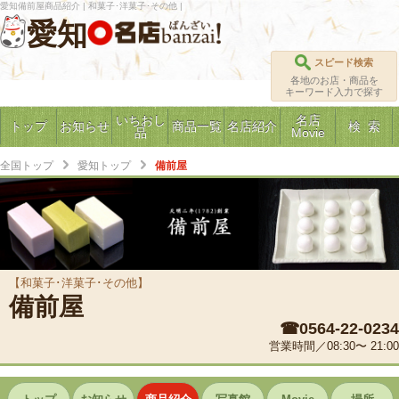
愛知備前屋商品紹介 | 和菓子･洋菓子･その他 |
愛知
スピード検索
各地のお店・商品を
キーワード入力で探す
いちおし
名店
トップ
お知らせ
商品一覧
名店紹介
検 索
品
Movie
全国トップ
愛知トップ
備前屋
【和菓子･洋菓子･その他】
備前屋
☎0564-22-0234
営業時間／08:30〜 21:00