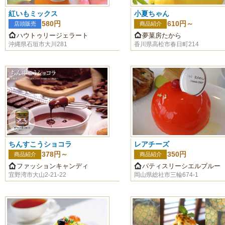
紅いもミックス
小夏ちゃん
580円
610円～
店頭販売
商品紹介
ハウトゥリージェラート
夢菓房たから
沖縄県石垣市大川281
香川県高松市春日町214
ちんすこうショコラ
レアチーズ
378円～
350円
商品紹介
商品紹介
ファッションキャンディ
パティスリーシエルブルー
宜野湾市大山2-21-22
岡山県総社市三輪674-1