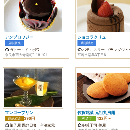
アンブロワジー
ショコラクリュ
店頭販売
店頭販売
ガトー・ド・ボワ
パティスリー ブランダジュ
奈良市西大寺南町1-19-101
宮崎市霧島3丁目6
マンゴープリン
佐賀銘菓 元祖丸房露
390円
432円～
商品紹介
発送可
菓子屋 艷(YEN) 今治家元
御菓子司 鶴屋