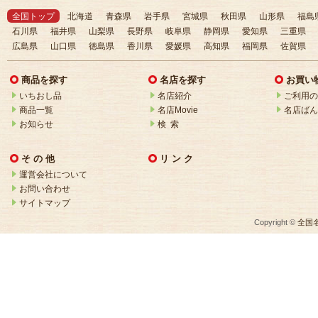
全国トップ
北海道
青森県
岩手県
宮城県
秋田県
山形県
福島
石川県
福井県
山梨県
長野県
岐阜県
静岡県
愛知県
三重県
広島県
山口県
徳島県
香川県
愛媛県
高知県
福岡県
佐賀県
商品を探す
名店を探す
お買い
いちおし品
名店紹介
ご利用の
商品一覧
名店Movie
名店ばん
お知らせ
検 索
そ の 他
リ ン ク
運営会社について
お問い合わせ
サイトマップ
Copyright ©
全国