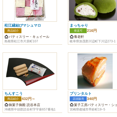
松江縁結びマシュマロ
まっちゃり
216円
商品紹介
発送可
パティスリー・キュイール
養老軒
島根県松江市片原町107
岐阜県加茂郡川辺町下川辺273-1
ちんすこう
プリンタルト
432円～
340円
商品紹介
店頭販売
御菓子御殿 読谷本店
菓子工房パティスリー・シ
沖縄県中頭郡読谷村字宇座657番地1
宮崎県都城市早鈴町19−5