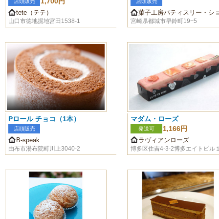
1,700円
店頭販売
店頭販売
tete（テテ）
菓子工房パティスリー・シ
山口市徳地掘地宮田1538-1
宮崎県都城市早鈴町19−5
Pロール チョコ（1本）
マダム・ローズ
1,166円
店頭販売
発送可
B-speak
ラヴィアンローズ
由布市湯布院町川上3040-2
博多区住吉4-3-2博多エイトビル