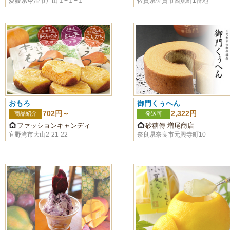
愛媛県今治市片山１−１−１
佐賀県佐賀市西魚町1番地
おもろ
御門くぅへん
702円～
2,322円
商品紹介
発送可
ファッションキャンディ
砂糖傳 増尾商店
宜野湾市大山2-21-22
奈良県奈良市元興寺町10