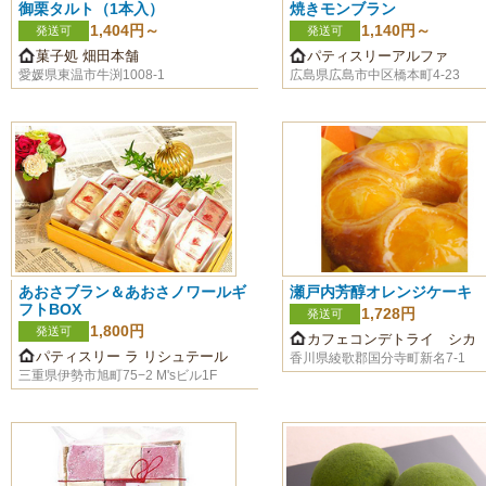
御栗タルト（1本入）
焼きモンブラン
1,404円～
1,140円～
発送可
発送可
菓子処 畑田本舗
パティスリーアルファ
愛媛県東温市牛渕1008-1
広島県広島市中区橋本町4-23
あおさブラン＆あおさノワールギ
瀬戸内芳醇オレンジケーキ
フトBOX
1,728円
発送可
1,800円
発送可
カフェコンデトライ シカ
パティスリー ラ リシュテール
香川県綾歌郡国分寺町新名7-1
三重県伊勢市旭町75−2 M'sビル1F