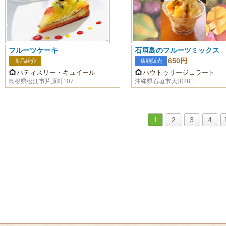
フルーツケーキ
石垣島のフルーツミックス
650円
商品紹介
店頭販売
パティスリー・キュイール
ハウトゥリージェラート
島根県松江市片原町107
沖縄県石垣市大川281
1
2
3
4