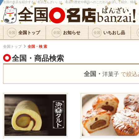
全国の名店を紹介する『名店ばんざい』は、名店の歴史や商品へのこだわりを詳しく紹介。特産
全国
全国トップ
お知らせ
いちおし品
全国トップ
全国・検 索
全国・商品検索
全国・
洋菓子
で絞込