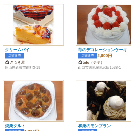
クリームパイ
苺のデコレーションケーキ
2,600円
店頭販売
店頭販売
さつき屋
tete（テテ）
岡山県倉敷市南町3-19
山口市徳地掘地宮田1538-1
焼栗タルト
和栗のモンブラン