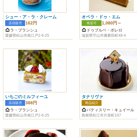
シュー・ア・ラ・クレーム
オペラ・ドゥ・エム
162円
1,080円～
店頭販売
発送可
ラ・ブランシュ
ドゥブルベ・ボレロ
愛媛県松山市南江戸2-6-25
滋賀県守山市播磨田町48-4
いちごのミルフィーユ
タナリヴァ
388円
店頭販売
商品紹介
ラ・ブランシュ
パティスリー・キュイール
愛媛県松山市南江戸2-6-25
島根県松江市片原町107